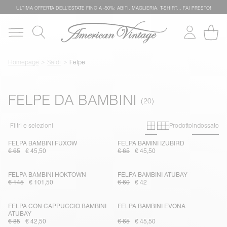
ULTIMA OFFERTA DELL'ESTATE FINO A -50%: ABITI, MAGLIERIA, T-SHIRT… FAI PRESTO!
Homepage
Saldi
Felpe
FELPE DA BAMBINI
Primary grid
Secondary g
Filtri e selezioni
Prodotto
Indossato
FELPA BAMBINI FUXOW
FELPA BAMINI IZUBIRD
€ 65
€ 45,50
€ 65
€ 45,50
FELPA BAMBINI HOKTOWN
FELPA BAMBINI ATUBAY
€ 145
€ 101,50
€ 60
€ 42
FELPA CON CAPPUCCIO BAMBINI
FELPA BAMBINI EVONA
ATUBAY
€ 85
€ 42,50
€ 65
€ 45,50