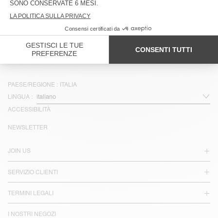
NON DISPONIBILE
NON DISPONIBILE
FELPA BAMINI IZUBIRD
FELPA BAMBINI BAPTOWN - 20
YEARS
€ 65
€ 45,50
€ 100
€ 70
PAESE/REGIONE :
ITALIA
LINGUA :
ACCESSIBILITÀ
NEWSLETTER
JOIN US
SERVIZIO CLIENTI
TERMINI LEGALI
I NOSTRI NEGOZI