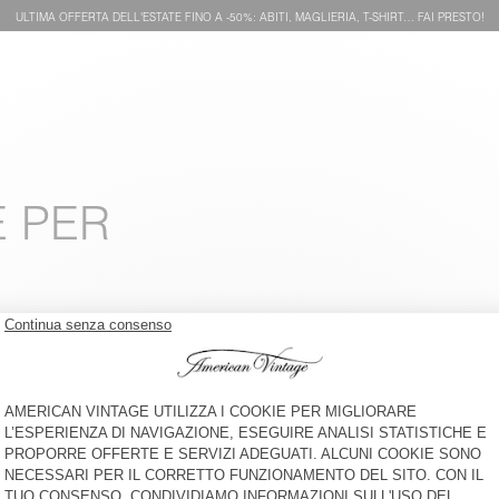
ULTIMA OFFERTA DELL'ESTATE FINO A -50%: ABITI, MAGLIERIA, T-SHIRT… FAI PRESTO!
E PER
T-SHIRT BAMBINI FIZVALLEY
SHORT BAMBINI POJY
€ 45
-30%
€ 31,50
€ 45
-30%
€ 31,50
CAMICIA BAMBINO PAYBOU
SHORT BAMBINI POJY