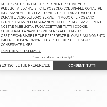
€ 85
-30%
€ 59,50
€ 45
-30%
€ 31,50
SHORT BAMBINO/A LYCAZ
MAGLIONE BAMBINI EAST
€ 55
-30%
€ 38,50
€ 100
-30%
€ 70
JOGGERS BAMBINI YKOBOW
PANTALONI BAMBINI PADOW
€ 55
-30%
€ 38,50
€ 80
-30%
€ 56
FELPA BAMBINI ATUBAY
PANTALONCINI BAMBINI
GREZBAY
€ 60
-30%
€ 42
€ 70
-30%
€ 49
LIENTI
TERMINI LEGALI
I NOSTRI NEGOZI