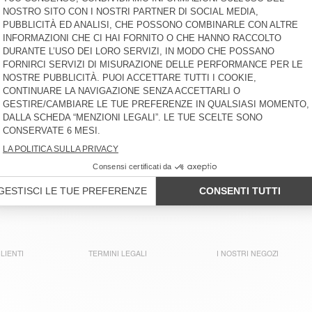
PADOW
€ 65
-51%
€ 31,85
€ 40
-51%
€ 19,60
T-SHIRT BAMBINI
PANTALONI DA JOGGING
MASSACHUSETTS
BAMBINI IFYNK
€ 35
-58%
€ 14,70
€ 75
-61%
€ 29,25
JOGGERS BAMBINI
T-SHIRT BAMBINI BYPTOW
BOBYPARK
€ 65
-58%
€ 27,30
€ 45
-58%
€ 18,90
T-SHIRT BAMBINI SONOMA
T-SHIRT BAMBINI GAMIPY
€ 40
-51%
€ 19,60
€ 30
-49%
€ 15,30
LIENTI
TERMINI LEGALI
I NOSTRI NEGOZI