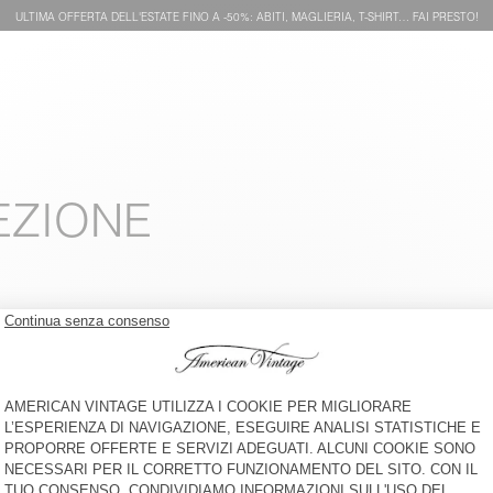
ULTIMA OFFERTA DELL'ESTATE FINO A -50%: ABITI, MAGLIERIA, T-SHIRT… FAI PRESTO!
EZIONE
T-SHIRT BAMBINI SONOMA
PANTALONCINI BAMBINI
POBSBURY
€ 35
-40%
€ 20,83
€ 40
-52%
€ 19,20
PANTALONCINI BAMBINI
T-SHIRT BAMBINI SONOMA