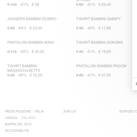
NYROW
€ 100
-61%
€ 39
€ 60
-51%
€ 29,40
JOGGERS BAMBINI IZUBIRD
T-SHIRT BAMBINI GAMIPY
€ 65
-64%
€ 23,40
€ 30
-40%
€ 17,85
PANTALONI BAMBINI IKINO
T-SHIRT BAMBINI SONOMA
€ 115
-65%
€ 40,25
€ 40
-51%
€ 19,60
T-SHIRT BAMBINI
PANTALONI BAMBINI PADOW
MASSACHUSETTS
€ 35
-65%
€ 12,25
€ 80
-41%
€ 47,60
PAESE/REGIONE :
ITALIA
JOIN US
SERVIZIO C
LINGUA :
ITALIANO
MAPPA DEL SITO
ACCESSIBILITÀ