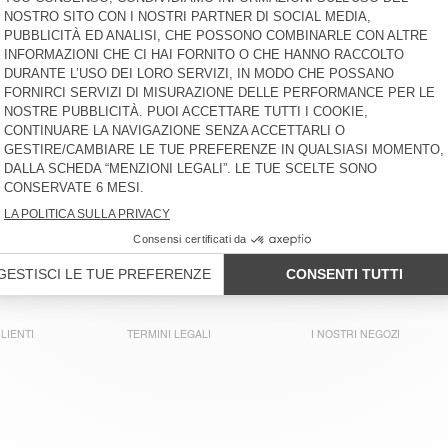
€ 175
-50%
€ 87,50
€ 70
-30%
€ 49
GIACCA UOMO GREZBAY
FELPA UOMO ATUBAY
€ 185
-50%
€ 92,50
€ 115
-50%
€ 57,50
FELPA UOMO CAWBAY
T-SHIRT UOMO GIXY
€ 125
-50%
€ 62,50
€ 70
-30%
€ 49
PANTALONI UOMO PAYBOU
T-SHIRT UOMO FAZY
€ 115
-30%
€ 80,50
€ 65
-30%
€ 45,50
LIENTI
TERMINI LEGALI
I NOSTRI NEGOZI