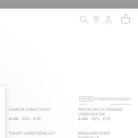
Prodotto
Indossato
Primary grid
Secondary grid
CAMICIA UOMO TYSCO
PANTALONI DA JOGGING
UOMO BAILOW
€ 130
-50%
€ 65
€ 100
-30%
€ 70
T-SHIRT UOMO FIZVALLEY
MAGLIONE UOMO