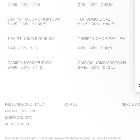
€ 100
-50%
€ 50
€ 75
-30%
€ 52,50
CAPPOTTO UOMO HOKTOWN
TOP UOMO LYCAZ
€ 195
-30%
€ 136,50
€ 115
-30%
€ 80,50
T-SHIRT UOMO BYSAPICK
T-SHIRT UOMO FIZVALLEY
€ 50
-30%
€ 35
€ 55
-30%
€ 38,50
CAMICIA UOMO PUSWAY
CAMICIA UOMO ABOTOWN
€ 160
-30%
€ 112
€ 145
-50%
€ 72,50
PAESE/REGIONE :
ITALIA
JOIN US
SERVIZIO C
LINGUA :
ITALIANO
MAPPA DEL SITO
ACCESSIBILITÀ
FOTOGRAFIE RITOCCATE
COPYRIGHT 2025-2026 AMERICAN VINTAGE
ALL RIGHTS RESERVED