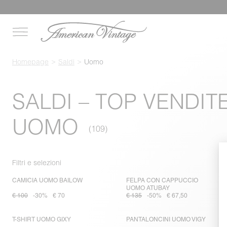
Homepage
Saldi
Uomo
SALDI – TOP VENDIT
UOMO
Filtri e selezioni
CAMICIA UOMO BAILOW
FELPA CON CAPPUCCIO
UOMO ATUBAY
€ 100
-30%
€ 70
€ 135
-50%
€ 67,50
T-SHIRT UOMO GIXY
PANTALONCINI UOMO VIGY