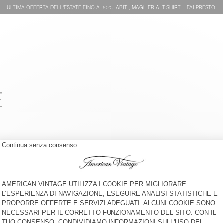
ULTIMA OFFERTA DELL'ESTATE FINO A -50%: ABITI, MAGLIERIA, T-SHIRT… FAI PRESTO!
E
CAMICIA UOMO ABOTOWN
GIACCA MISTA SNOPDOG -
20 YEARS
€ 145
-50%
€ 72,50
€ 185
-30%
€ 129,50
PANTALONI UOMO TYSCO
T-SHIRT UOMO GIXY