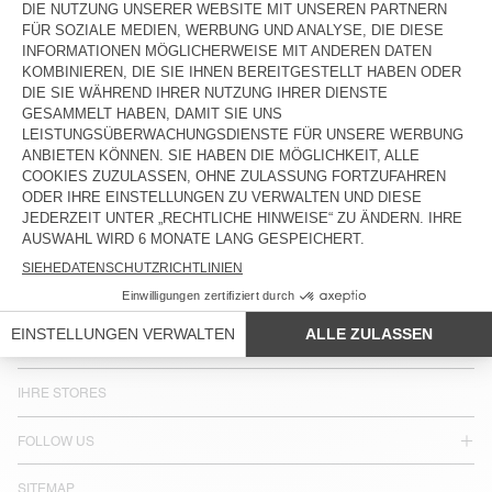
LAND/REGION :
LUXEMBURG
SPRACHE :
BARRIEREFREIHEIT
NEWSLETTER
JOIN US
KUNDENSERVICE
RECHTLICHE HINWEISE
IHRE STORES
FOLLOW US
SITEMAP