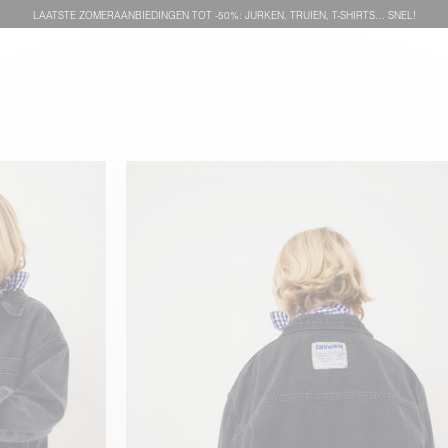
LAATSTE ZOMERAANBIEDINGEN TOT -50%: JURKEN, TRUIEN, T-SHIRTS… SNEL!