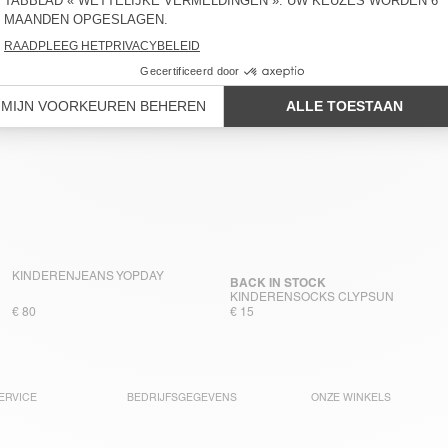
KINDERENMANTEL JAZY
€ 160
KINDERENJEANS YOPDAY
BACK IN STOCK
KINDERENSOCKS CLYPSUN
€ 80
€ 15
ERVICE
BEDRIJFSGEGEVENS
ONZE WINKELS