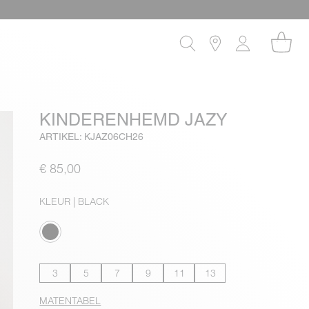
KINDERENHEMD JAZY
ARTIKEL: KJAZ06CH26
€ 85,00
KLEUR
| BLACK
3
5
7
9
11
13
MATENTABEL