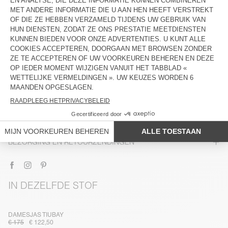
BESCHRIJVING
MAAT EN PASVORM
SAMENSTELLING
ONDERHOUD
TRACEABILITEIT
BEZORGING EN RETOURZENDINGEN
IN DEZELFDE STOF
DAMESJAS TIUBAY
€ 175
€ 122,50