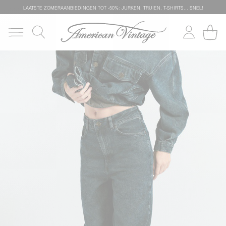
LAATSTE ZOMERAANBIEDINGEN TOT -50%: JURKEN, TRUIEN, T-SHIRTS… SNEL!