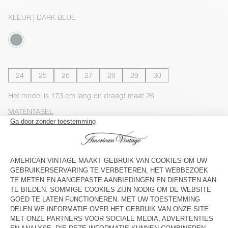
KLEUR
| DARK BLUE
24
25
26
27
28
29
30
Het model is 173 cm lang en draagt maat 26
MATENTABEL
Geschatte levering
tussen dinsdag 11 augustus en donderdag
13 augustus
TOEVOEGEN AAN HET WINKELWAGENTJE
BESCHIKBAARHEID IN DE WINKEL
SHOP DE LOOK