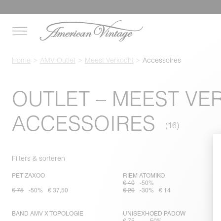
Home
AMV Outlet
Meest Verkocht
Accessoires
OUTLET – MEEST V
ACCESSOIRES
Filters & sorteren
PET ZAXOO
RIEM ATOMIKO
€ 40
-50%
€ 75
-50%
€ 37,50
€ 20
-30%
€ 14
BAND AMV X TOPOLOGIE
UNISEXHOED PADOW