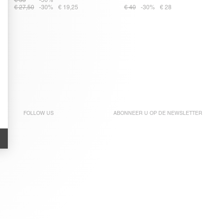
€ 55
-50%
€ 27,50
-30%
€ 19,25
€ 40
-30%
€ 28
FOLLOW US
ABONNEER U OP DE
NEWSLETTER