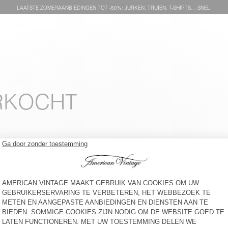
LAATSTE ZOMERAANBIEDINGEN TOT -50%: JURKEN, TRUIEN, T-SHIRTS… SNEL!
ERKOCHT
HANDTAS HOKTOWN
DAMESRIEM NEBRASKA
€ 60
-50%
€ 110
-50%
€ 55
€ 30
-30%
€ 21
TAS AMV X TOPOLOGIE
UNISEXHOED BOBYPARK