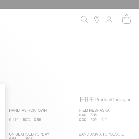
Product
Gedragen
Primary grid
Secondary grid
HANDTAS HOKTOWN
RIEM NEBRASKA
€ 60
-50%
€ 110
-50%
€ 55
€ 30
-30%
€ 21
UNISEXHOED YOPDAY
BAND AMV X TOPOLOGIE