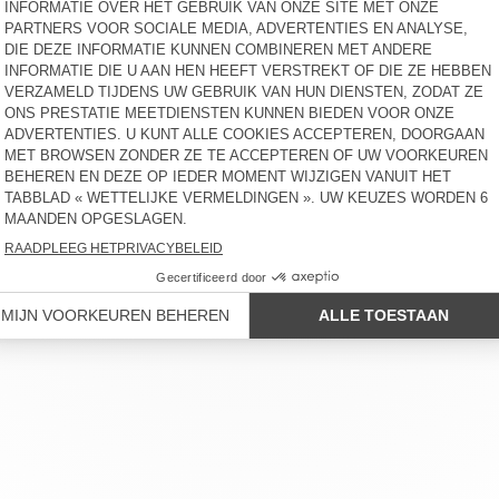
€ 55
-40%
€ 55
-30%
€ 38,50
€ 33
-30%
€ 23,10
UNISEXSJAAL FATISTREET
OUT OF STOCK
DAMESRIEM NEBRASKA
€ 40
-40%
€ 60
-50%
€ 24
-20%
€ 19,20
€ 30
-30%
€ 21
ERVICE
BEDRIJFSGEGEVENS
ONZE WINKELS