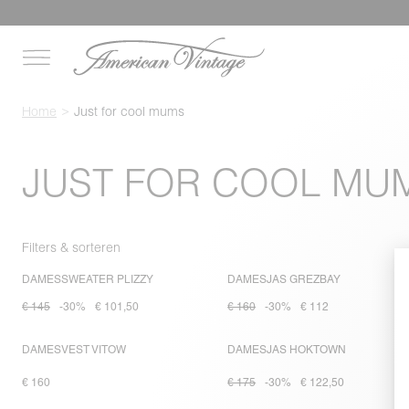
Home
Just for cool mums
JUST FOR COOL MU
Filters & sorteren
DAMESSWEATER PLIZZY
DAMESJAS GREZBAY
€ 145
-30%
€ 101,50
€ 160
-30%
€ 112
DAMESVEST VITOW
DAMESJAS HOKTOWN
€ 160
€ 175
-30%
€ 122,50