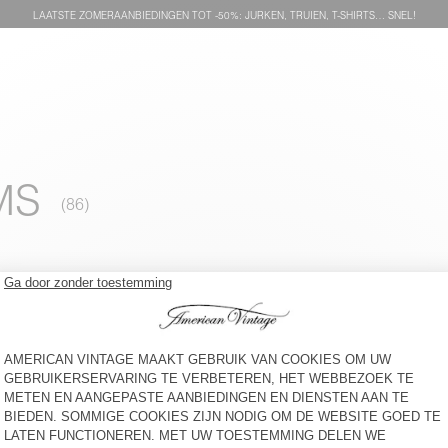
LAATSTE ZOMERAANBIEDINGEN TOT -50%: JURKEN, TRUIEN, T-SHIRTS… SNEL!
MS
DAMES-T-SHIRT SONOMA
DAMESSWEATER IZUBIRD
€ 50
€ 100
DAMESVEST EAST
BACK IN STOCK
DAMESVEST VITOW
€ 145
-50%
€ 72,50
€ 160