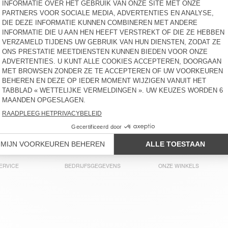
DAMESJOGGINGBROEK
DAMESSWEATER ATUBAY
BAILOW
€ 90
€ 110
DAMES-T-SHIRT SONOMA
DAMESBROEK AFAZ
€ 65
€ 145
-30%
€ 101,50
DAMESHEMD HAVANAROW
DAMESHEMD PADOW
€ 100
€ 145
-30%
€ 101,50
ERVICE
BEDRIJFSGEGEVENS
ONZE WINKELS