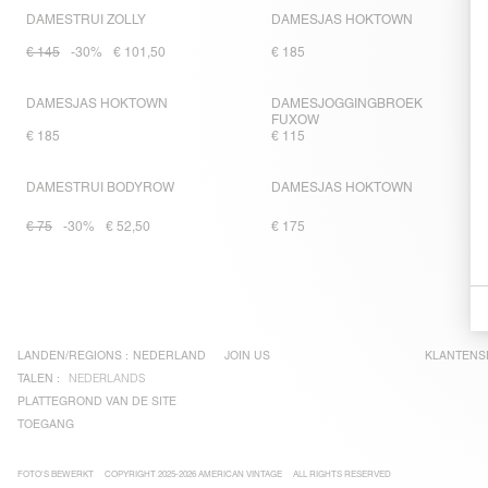
DAMESTRUI ZOLLY
DAMESJAS HOKTOWN
€ 145
-30%
€ 101,50
€ 185
DAMESJAS HOKTOWN
DAMESJOGGINGBROEK
FUXOW
€ 185
€ 115
DAMESTRUI BODYROW
DAMESJAS HOKTOWN
€ 75
-30%
€ 52,50
€ 175
LANDEN/REGIONS :
NEDERLAND
JOIN US
KLANTENS
TALEN :
NEDERLANDS
PLATTEGROND VAN DE SITE
TOEGANG
FOTO'S BEWERKT
COPYRIGHT 2025-2026 AMERICAN VINTAGE
ALL RIGHTS RESERVED