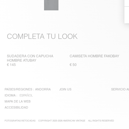
COMPLETA TU LOOK
SUDADERA CON CAPUCHA
CAMISETA HOMBRE FAKOBAY
HOMBRE ATUBAY
€ 145
€ 50
PAÍSES/REGIONES :
ANDORRA
JOIN US
SERVICIO A
IDIOMA :
ESPAÑOL
MAPA DE LA WEB
ACCESIBILIDAD
FOTOGRAFÍAS RETOCADAS
COPYRIGHT 2025-2026 AMERICAN VINTAGE
ALL RIGHTS RESERVED