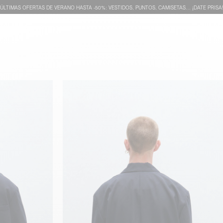
ÚLTIMAS OFERTAS DE VERANO HASTA -50%: VESTIDOS, PUNTOS, CAMISETAS… ¡DATE PRISA