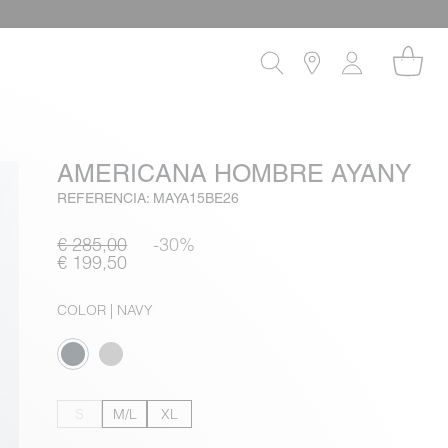
!
AMERICANA HOMBRE AYANY
REFERENCIA: MAYA15BE26
€ 285,00
-30%
€ 199,50
COLOR
| NAVY
S
M/L
XL