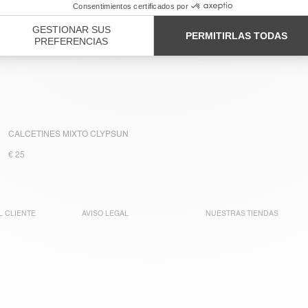
CALCETINES MIXTO CLYPSUN
€ 25
L CLIENTE
AVISO LEGAL
NUESTRAS TIENDAS