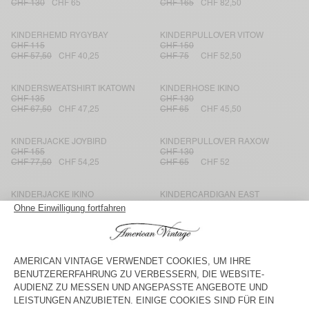
CHF 130
CHF 65
CHF 165
CHF 82,50
KINDERHEMD RYGYBAY
KINDERPULLOVER VITOW
CHF 115
CHF 150
CHF 57,50
CHF 40,25
CHF 75
CHF 52,50
KINDERSWEATSHIRT IKATOWN
KINDERHOSE IKINO
CHF 135
CHF 130
CHF 67,50
CHF 47,25
CHF 65
CHF 45,50
KINDERJACKE JOYBIRD
KINDERPULLOVER RAXOW
CHF 155
CHF 130
CHF 77,50
CHF 54,25
CHF 65
CHF 52
KINDERJACKE IKINO
KINDERCARDIGAN EAST
CHF 165
CHF 82,50
CHF 57,75
CHF 165
CHF 82,50
KINDERJOGGINGHOSE SONOMA
KINDERSWEATSHIRT SONOMA
CHF 65
CHF 85
CHF 32,50
CHF 22,75
CHF 42,50
CHF 29,75
KINDERJACKE TINEBOROW
KINDERPULLOVER EAST