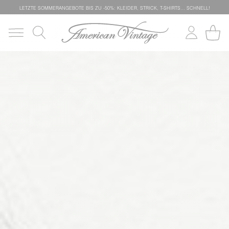
LETZTE SOMMERANGEBOTE BIS ZU -50%: KLEIDER, STRICK, T-SHIRTS… SCHNELL!