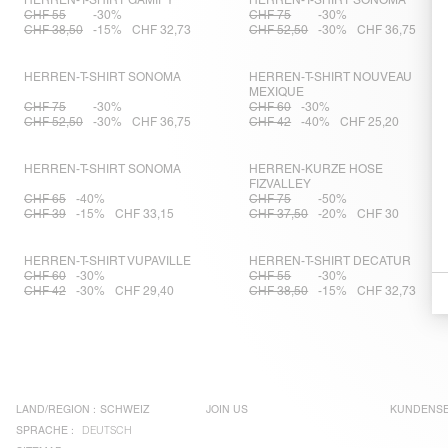
HERREN-T-SHIRT GAMIPY
HERREN-T-SHIRT SONOMA
CHF 55
-30%
CHF 75
-30%
CHF 38,50
-15%
CHF 32,73
CHF 52,50
-30%
CHF 36,75
HERREN-T-SHIRT SONOMA
HERREN-T-SHIRT NOUVEAU
MEXIQUE
CHF 75
-30%
CHF 60
-30%
CHF 52,50
-30%
CHF 36,75
CHF 42
-40%
CHF 25,20
HERREN-T-SHIRT SONOMA
HERREN-KURZE HOSE
FIZVALLEY
CHF 65
-40%
CHF 75
-50%
CHF 39
-15%
CHF 33,15
CHF 37,50
-20%
CHF 30
HERREN-T-SHIRT VUPAVILLE
HERREN-T-SHIRT DECATUR
CHF 60
-30%
CHF 55
-30%
CHF 42
-30%
CHF 29,40
CHF 38,50
-15%
CHF 32,73
LAND/REGION :
SCHWEIZ
JOIN US
KUNDENSE
SPRACHE :
DEUTSCH