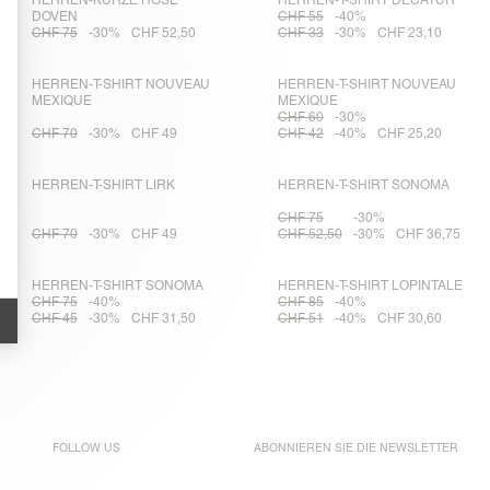
HERREN-KURZE HOSE
HERREN-T-SHIRT DECATUR
DOVEN
CHF 55
-40%
CHF 75
-30%
CHF 52,50
CHF 33
-30%
CHF 23,10
HERREN-T-SHIRT NOUVEAU
HERREN-T-SHIRT NOUVEAU
MEXIQUE
MEXIQUE
CHF 60
-30%
CHF 70
-30%
CHF 49
CHF 42
-40%
CHF 25,20
HERREN-T-SHIRT LIRK
HERREN-T-SHIRT SONOMA
CHF 75
-30%
CHF 70
-30%
CHF 49
CHF 52,50
-30%
CHF 36,75
HERREN-T-SHIRT SONOMA
HERREN-T-SHIRT LOPINTALE
CHF 75
-40%
CHF 85
-40%
CHF 45
-30%
CHF 31,50
CHF 51
-40%
CHF 30,60
FOLLOW US
ABONNIEREN SIE DIE
NEWSLETTER