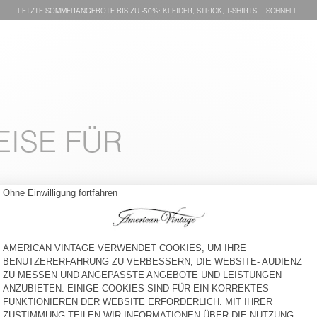
LETZTE SOMMERANGEBOTE BIS ZU -50%: KLEIDER, STRICK, T-SHIRTS… SCHNELL!
EISE FÜR
HERREN-T-SHIRT GAMIPY
HERREN-T-SHIRT DEVON
CHF 65
-40%
CHF 65
-30%
CHF 45,50
CHF 39
-30%
CHF 27,30