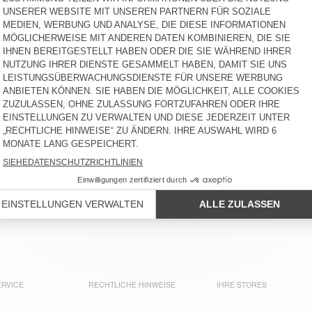
HERREN-T-SHIRT NOUVEAU
HERREN-T-SHIRT FIZVALLEY
MEXIQUE
CHF 60
-40%
CHF 70
-30%
CHF 49
CHF 36
-35%
CHF 23,40
HERREN-KURZE HOSE
HERREN-T-SHIRT SONOMA
DOVEN
CHF 70
-40%
CHF 75
-30%
CHF 52,50
CHF 42
-35%
CHF 27,30
HERREN-T-SHIRT DEVON
HERREN-T-SHIRT FIZVALLEY
CHF 60
-40%
CHF 65
-40%
CHF 36
-35%
CHF 23,40
CHF 39
-15%
CHF 33,15
HERREN-T-SHIRT FIZVALLEY
HERREN-T-SHIRT GAMIPY
CHF 55
-40%
CHF 65
-30%
CHF 45,50
CHF 33
-30%
CHF 23,10
RVICE
RECHTLICHE HINWEISE
IHRE STORES