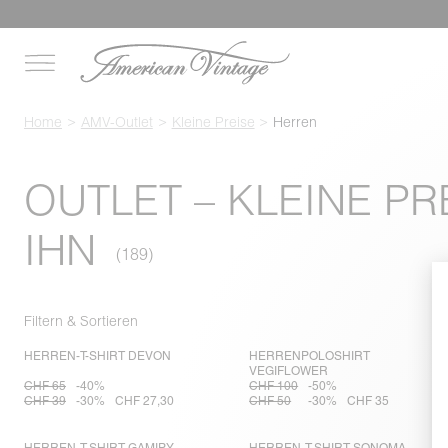
Home
AMV-Outlet
Kleine Preise
Herren
OUTLET – KLEINE PR
IHN
Filtern & Sortieren
HERREN-T-SHIRT DEVON
HERRENPOLOSHIRT
VEGIFLOWER
CHF 65
-40%
CHF 100
-50%
CHF 39
-30%
CHF 27,30
CHF 50
-30%
CHF 35