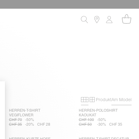
Produkt
Am Model
Primary grid
Secondary gri
HERREN-T-SHIRT
HERREN-POLOSHIRT
VEGIFLOWER
KAOUKAT
CHF 70
-50%
CHF 100
-50%
CHF 35
-20%
CHF 28
CHF 50
-30%
CHF 35