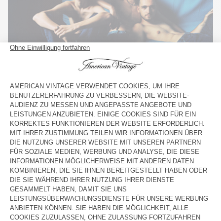
11.
JEAN MBLIN11CH21 – BRUT
,
JEAN MWIP56H21 – STONE PFEFFER UND SALZ
,
JEAN
MBLIN11AH21 – BRUT