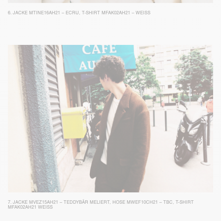
6.
JACKE MTINE16AH21 – ECRU
,
T-SHIRT MFAK02AH21 – WEISS
7.
JACKE MVEZ15AH21 – TEDDYBÄR MELIERT
,
HOSE MWEF10CH21 – TBC
,
T-SHIRT
MFAK02AH21 WEISS