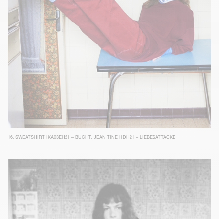
16.
SWEATSHIRT IKA03EH21 – BUCHT
,
JEAN TINE11DH21 – LIEBESATTACKE