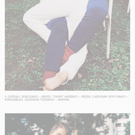
4.
OVERALL SONI12AH21 – WEISS
,
T-SHIRT AK02BH21 – WEISS
,
CARDIGAN VERY19AH21 –
KÖNIGSBLAU
,
LEGGINGS TID04AH21 – MARINE