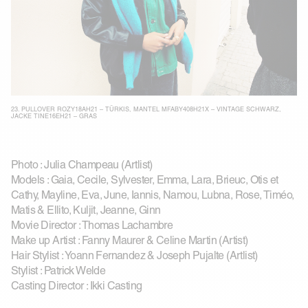
23.
PULLOVER ROZY18AH21 – TÜRKIS
,
MANTEL MFABY408H21X – VINTAGE SCHWARZ
,
JACKE TINE16EH21 – GRAS
Photo : Julia Champeau (Artlist)
Models : Gaia, Cecile, Sylvester, Emma, Lara, Brieuc, Otis et
Cathy, Mayline, Eva, June, Iannis, Namou, Lubna, Rose, Timéo,
Matis & Ellito, Kuljit, Jeanne, Ginn
Movie Director : Thomas Lachambre
Make up Artist : Fanny Maurer & Celine Martin (Artist)
Hair Stylist : Yoann Fernandez & Joseph Pujalte (Artlist)
Stylist : Patrick Welde
Casting Director : Ikki Casting