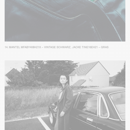
14.
MANTEL MFABY408H21X – VINTAGE SCHWARZ
,
JACKE TINE16EH21 – GRAS