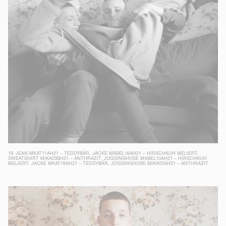
19.
JEAN MKAT11AH21 – TEDDYBÄR
,
JACKE MABEL16AH21 – HIRSCHKUH MELIERT
,
SWEATSHIRT MIKA03BH21 – ANTHRAZIT
,
JOGGINGHOSE MABEL10AH21 – HIRSCHKUH
MELIERT
,
JACKE MKAT16AH21 – TEDDYBÄR
,
JOGGINGHOSE MIKA05AH21 – ANTHRAZIT