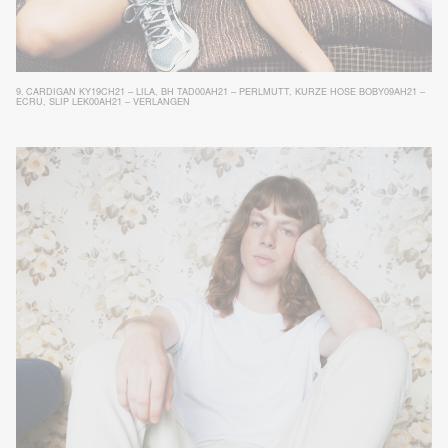
9.
CARDIGAN KY19CH21 – LILA
,
BH TAD00AH21 – PERLMUTT
,
KURZE HOSE BOBY09AH21 –
ECRU
,
SLIP LEK00AH21 – VERLANGEN