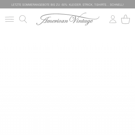
LETZTE SOMMERANGEBOTE BIS ZU -50%: KLEIDER, STRICK, T-SHIRTS… SCHNELL!