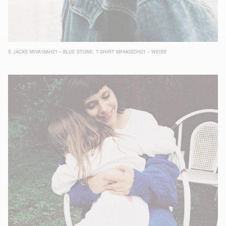
3.
JACKE MIVA16AH21 – BLUE STONE
,
T-SHIRT MFAK02DH21 – WEISS