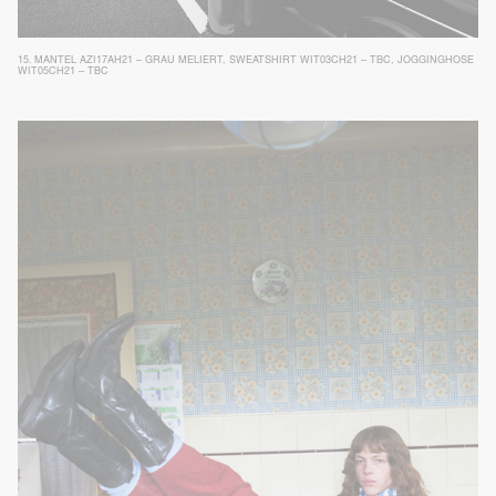
15.
MANTEL AZI17AH21 – GRAU MELIERT
,
SWEATSHIRT WIT03CH21 – TBC
,
JOGGINGHOSE
WIT05CH21 – TBC