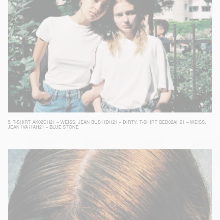
5.
T-SHIRT AK02CH21 – WEISS
,
JEAN BUS11DH21 – DIRTY
,
T-SHIRT BED02AH21 – WEISS
,
JEAN IVA11AH21 – BLUE STONE