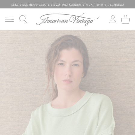
LETZTE SOMMERANGEBOTE BIS ZU -50%: KLEIDER, STRICK, T-SHIRTS… SCHNELL!