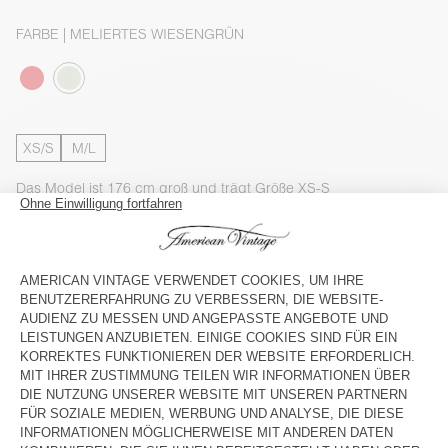
FARBE
| MELIERTES WIESENGRÜN
XS/S
M/L
Das Model ist 176 cm groß und trägt Größe XS-S
GRÖSSENTABELLE
Voraussichtliche Lieferung
zwischen Dienstag, 11. August und
Donnerstag, 13. August
IN DEN WARENKORB
VERFÜGBARKEIT IM STORE PRÜFEN
LOOK SHOPPEN