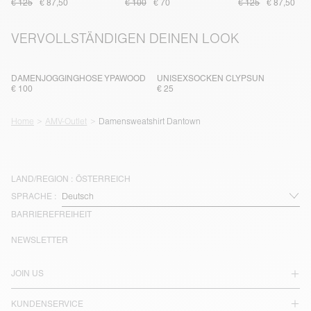
€ 125
€ 87,50
€ 100
€ 70
€ 125
€ 87,50
VERVOLLSTÄNDIGEN DEINEN LOOK
DAMENJOGGINGHOSE YPAWOOD
UNISEXSOCKEN CLYPSUN
€ 100
€ 25
Home
AMV-Outlet
Damensweatshirt Dantown
LAND/REGION :
ÖSTERREICH
SPRACHE :
BARRIEREFREIHEIT
NEWSLETTER
JOIN US
KUNDENSERVICE