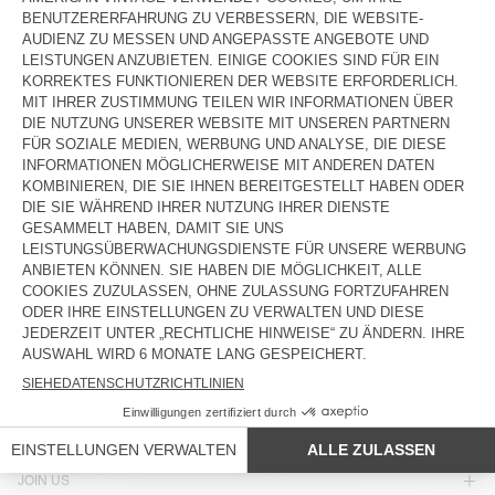
KINDERHEMD LYCAZ
KINDERHEMD PADOW
€ 85
€ 85
KINDERHEMD PADOW
KINDERHEMD JAZY
€ 85
€ 85
KINDERHEMD PADOW
€ 85
LAND/REGION :
ÖSTERREICH
SPRACHE :
BARRIEREFREIHEIT
NEWSLETTER
JOIN US