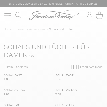
LETZTE SOMMERANGEBOTE BIS ZU -50%: KLEIDER, STRICK, T-SHIRTS… SCHNELL!
Home
Damen
Accessoires
Schals und Tücher
SCHALS UND TÜCHER FÜR
DAMEN
Primary grid
Secondary g
Filtern & Sortieren
Produkt
Am Model
SCHAL EAST
SCHAL EAST
€ 85
€ 85
SCHAL CYROW
SCHAL ZINACO
€ 65
€ 45
SCHAL EAST
SCHAL ZOLLY