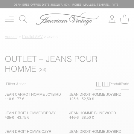
DERNIÈRES OFFRES D'ÉTÊ JUSQU'À -50% : ROBES, MAILLES, T-SHIRTS... VITE !
Accueil
L'outlet AMV
Jeans
OUTLET – JEANS POUR
HOMME
Grille primai
Grille sec
Filtrer & trier
Produit
Porté
JEAN CARROT HOMME JOYBIRD
JEAN DROIT HOMME JOYBIRD
110 €
77 €
125 €
52,50 €
JEAN DROIT HOMME YOPDAY
JEAN HOMME BLINEWOOD
125 €
43,75 €
110 €
38,50 €
JEAN DROIT HOMME OZYR
JEAN DROIT HOMME JOYBIRD