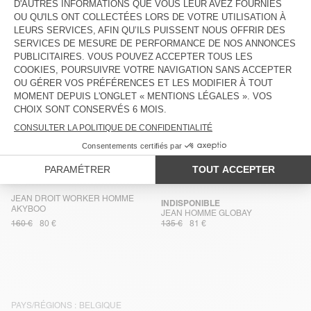
JEAN HOMME ASTURY
JEAN HOMME TINEBOROW
115 €
41,40 €
115 €
40,25 €
SALOPETTE HOMME SNOPDOG -
JEAN CARROT HOMME JOYBIRD
20 YEARS
225 €
135 €
110 €
66 €
JEAN WORKER HOMME YOPDAY
JEAN DROIT HOMME YOPDAY
130 €
78 €
100 €
50 €
JEAN DROIT HOMME YOPDAY
JEAN BIG CARROT HOMME
KATSFACTION
110 €
66 €
125 €
62,50 €
JEAN DROIT WORKER HOMME
INDISPONIBLE
AKYBOO
JEAN HOMME GLOBAY
160 €
80 €
135 €
81 €
PAYS/RÉGIONS :
BELGIQUE