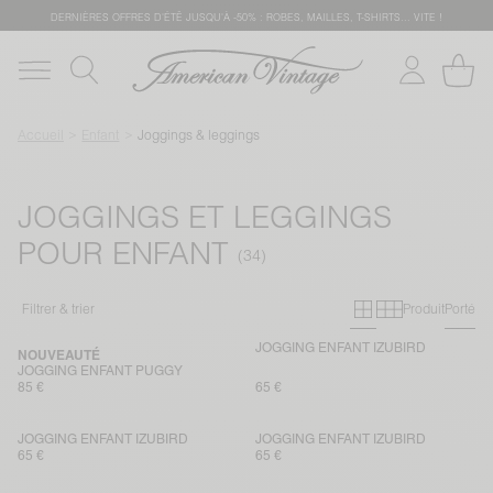
DERNIÈRES OFFRES D'ÉTÊ JUSQU'À -50% : ROBES, MAILLES, T-SHIRTS... VITE !
Accueil
Enfant
Joggings & leggings
JOGGINGS ET LEGGINGS
POUR ENFANT
Grille primai
Grille sec
Filtrer & trier
Produit
Porté
JOGGING ENFANT IZUBIRD
NOUVEAUTÉ
JOGGING ENFANT PUGGY
85 €
65 €
JOGGING ENFANT IZUBIRD
JOGGING ENFANT IZUBIRD
65 €
65 €