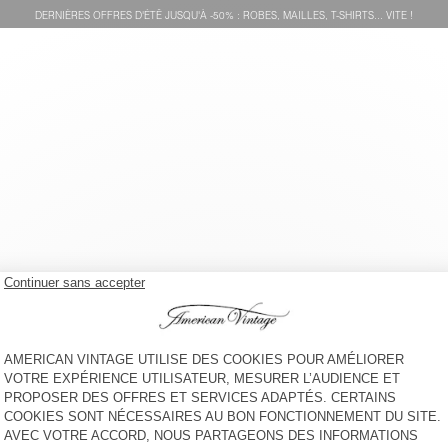
DERNIÈRES OFFRES D'ÉTÊ JUSQU'À -50% : ROBES, MAILLES, T-SHIRTS... VITE !
SHORT HOMME BOBYPARK
SHORT HOMME EVONA
75 €
80 €
SHORT HOMME VIBTOWN
90 €