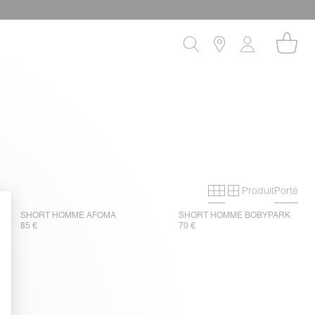
Produit
Porté
Grille primaire
Grille secon
SHORT HOMME AFOMA
SHORT HOMME BOBYPARK
85 €
70 €