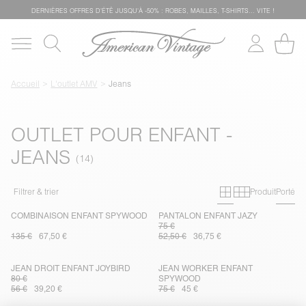
DERNIÈRES OFFRES D'ÉTÊ JUSQU'À -50% : ROBES, MAILLES, T-SHIRTS... VITE !
Accueil
L'outlet AMV
Jeans
OUTLET POUR ENFANT -
JEANS
Grille primai
Grille sec
Filtrer & trier
Produit
Porté
COMBINAISON ENFANT SPYWOOD
PANTALON ENFANT JAZY
75 €
135 €
67,50 €
52,50 €
36,75 €
JEAN DROIT ENFANT JOYBIRD
JEAN WORKER ENFANT
80 €
SPYWOOD
56 €
39,20 €
75 €
45 €