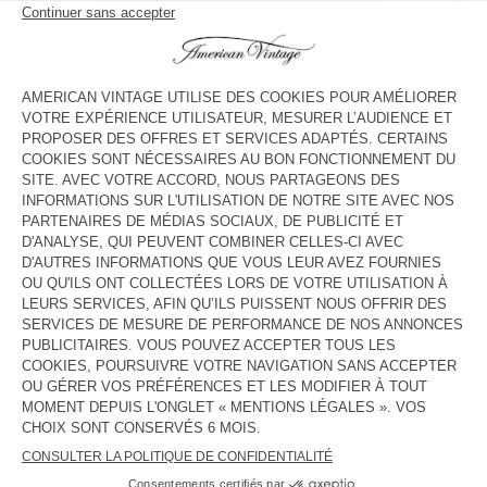
COMBINAISON ENFANT JAZY
JEAN WORKER ENFANT JOYBIRD
115 €
69 €
41,40 €
75 €
45 €
JEAN WORKER ENFANT YOPDAY
JEAN DROIT ENFANT TINEBOROW
85 €
75 €
45 €
42,50 €
29,75 €
JEAN DROIT ENFANT JOYBIRD
SALOPETTE ENFANT SPYWOOD
80 €
56 €
125 €
62,50 €
JEAN DROIT ENFANT SPYWOOD
JEAN DROIT ENFANT JOYBIRD
80 €
80 €
56 €
56 €
39,20 €
JEAN WORKER ENFANT YOPDAY
JEAN DROIT ENFANT SPYWOOD
80 €
75 €
45 €
48 €
33,60 €