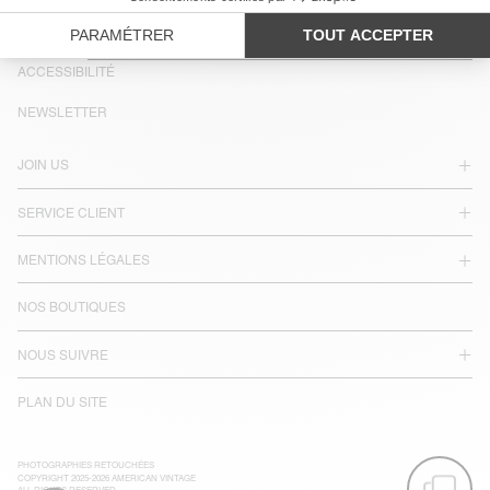
PAYS/RÉGIONS :
BELGIQUE
LANGUE :
ACCESSIBILITÉ
NEWSLETTER
JOIN US
SERVICE CLIENT
MENTIONS LÉGALES
NOS BOUTIQUES
NOUS SUIVRE
PLAN DU SITE
PHOTOGRAPHIES RETOUCHÉES
COPYRIGHT 2025-2026 AMERICAN VINTAGE