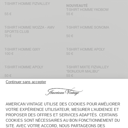
T-SHIRT HOMME FIZVALLEY
NOUVEAUTÉ
T-SHIRT HOMME YKOBOW
55 €
55 €
T-SHIRT HOMME WOZZA - AMV
T-SHIRT HOMME SONOMA
SPORTS CLUB
70 €
50 €
T-SHIRT HOMME GIXY
T-SHIRT HOMME APOLY
100 €
50 €
T-SHIRT HOMME APOLY
T-SHIRT MIXTE FIZVALLEY
"BONJOUR MALIBU"
50 €
55 €
T-SHIRT HOMME GAMIPY
T-SHIRT HOMME SONOMA
45 €
65 €
T-SHIRT HOMME GIXY
BACK IN STOCK
T-SHIRT HOMME DECATUR
40 €
100 €