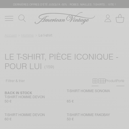
DERNIÈRES OFFRES D'ÉTÊ JUSQU'À -50% : ROBES, MAILLES, T-SHIRTS... VITE !
Accueil
Homme
Le t-shirt
LE T-SHIRT, PIÈCE ICONIQUE -
POUR LUI
Grille primai
Grille sec
Filtrer & trier
Produit
Porté
T-SHIRT HOMME SONOMA
BACK IN STOCK
T-SHIRT HOMME DEVON
50 €
65 €
T-SHIRT HOMME DEVON
T-SHIRT HOMME FAKOBAY
60 €
50 €