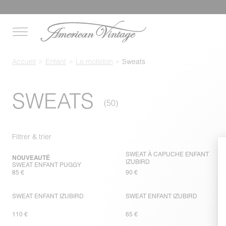
Accueil
Enfant
Le molleton
Sweats
SWEATS
Filtrer & trier
SWEAT À CAPUCHE ENFANT
NOUVEAUTÉ
IZUBIRD
SWEAT ENFANT PUGGY
85 €
90 €
SWEAT ENFANT IZUBIRD
SWEAT ENFANT IZUBIRD
110 €
65 €