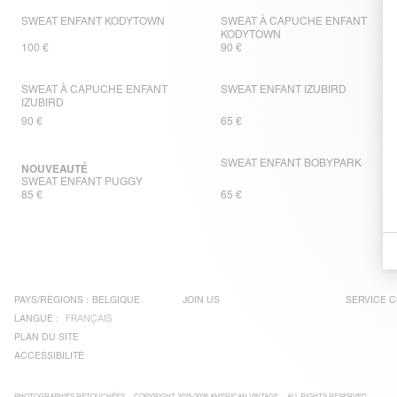
SWEAT ENFANT KODYTOWN
SWEAT À CAPUCHE ENFANT
KODYTOWN
100 €
90 €
SWEAT À CAPUCHE ENFANT
SWEAT ENFANT IZUBIRD
IZUBIRD
90 €
65 €
SWEAT ENFANT BOBYPARK
NOUVEAUTÉ
SWEAT ENFANT PUGGY
85 €
65 €
PAYS/RÉGIONS :
BELGIQUE
JOIN US
SERVICE C
LANGUE :
FRANÇAIS
PLAN DU SITE
ACCESSIBILITÉ
PHOTOGRAPHIES RETOUCHÉES
COPYRIGHT 2025-2026 AMERICAN VINTAGE
ALL RIGHTS RESERVED