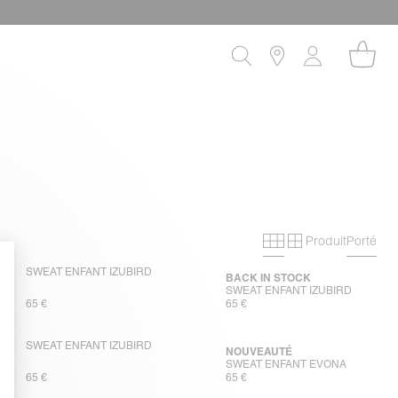
Produit
Porté
Grille primaire
Grille secon
SWEAT ENFANT IZUBIRD
BACK IN STOCK
SWEAT ENFANT IZUBIRD
65 €
65 €
SWEAT ENFANT IZUBIRD
NOUVEAUTÉ
SWEAT ENFANT EVONA
65 €
65 €