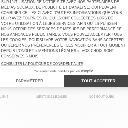
SWEAT ENFANT KODYTOWN
SWEAT À CAPUCHE ENFANT
EVONA
65 €
85 €
SWEAT ENFANT IZUBIRD
BACK IN STOCK
SWEAT ENFANT IZUBIRD
110 €
65 €
SWEAT ENFANT FUXOW
BACK IN STOCK
SWEAT ENFANT IZUBIRD
65 €
65 €
LIENT
MENTIONS LÉGALES
NOS BOUTIQUES