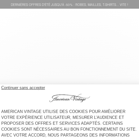
DERNIÈRES OFFRES D'ÉTÊ JUSQU'À -50% : ROBES, MAILLES, T-SHIRTS... VITE !
SWEAT ENFANT IZUBIRD
SWEAT À CAPUCHE ENFANT
IZUBIRD
65 €
90 €
BACK IN STOCK
BACK IN STOCK
SWEAT ENFANT IZUBIRD
SWEAT ENFANT IZUBIRD
65 €
65 €