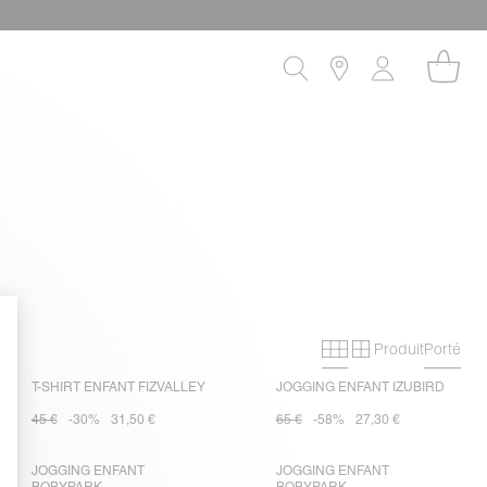
Produit
Porté
Grille primaire
Grille secon
T-SHIRT ENFANT FIZVALLEY
JOGGING ENFANT IZUBIRD
45 €
-30%
31,50 €
65 €
-58%
27,30 €
JOGGING ENFANT
JOGGING ENFANT