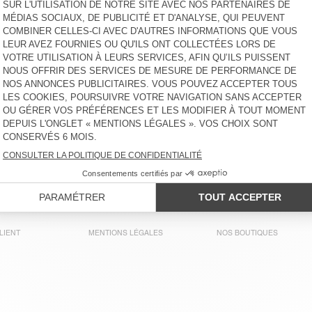
45 €
-65%
15,75 €
55 €
-30%
38,50 €
JOGGING ENFANT
PANTALON ENFANT
BOBYPARK
YENBORO
65 €
-61%
25,03 €
80 €
-60%
32 €
SWEAT ENFANT ITONAY
JOGGING ENFANT DOVEN
70 €
-51%
34,30 €
65 €
-51%
31,85 €
T-SHIRT ENFANT FIZVALLEY
T-SHIRT ENFANT SONOMA
40 €
-58%
16,80 €
40 €
-58%
16,80 €
LIENT
MENTIONS LÉGALES
NOS BOUTIQUES