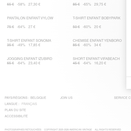
65 €
-58%
27,30 €
85 €
-65%
29,75 €
PANTALON ENFANT VYLOW
T-SHIRT ENFANT BOBYPARK
75 €
-64%
27 €
50 €
-60%
20 €
T-SHIRT ENFANT SONOMA
CHEMISE ENFANT YENBORO
35 €
-49%
17,85 €
85 €
-60%
34 €
JOGGING ENFANT IZUBIRD
SHORT ENFANT VIFABEACH
65 €
-64%
23,40 €
45 €
-64%
16,20 €
PAYS/RÉGIONS :
BELGIQUE
JOIN US
SERVICE C
LANGUE :
FRANÇAIS
PLAN DU SITE
ACCESSIBILITÉ
PHOTOGRAPHIES RETOUCHÉES
COPYRIGHT 2025-2026 AMERICAN VINTAGE
ALL RIGHTS RESERVED