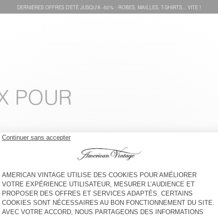
DERNIÈRES OFFRES D'ÉTÊ JUSQU'À -50% : ROBES, MAILLES, T-SHIRTS... VITE !
IX POUR
CASQUETTE ENFANT
T-SHIRT ENFANT POBSBURY
SNOPDOG - 20 YEARS
40 €
-30%
28 €
45 €
-49%
22,95 €
LEGGING ENFANT PUMBO
T-SHIRT ENFANT FIZVALLEY