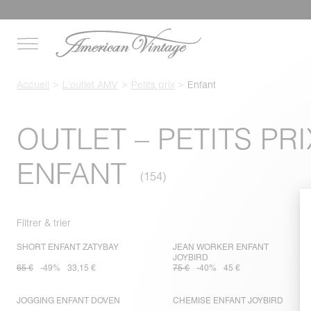
Accueil
L'outlet AMV
Petits prix
Enfant
OUTLET – PETITS PR
ENFANT
Filtrer & trier
SHORT ENFANT ZATYBAY
JEAN WORKER ENFANT
JOYBIRD
65 €
-49%
33,15 €
75 €
-40%
45 €
JOGGING ENFANT DOVEN
CHEMISE ENFANT JOYBIRD