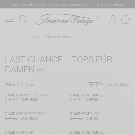
LETZTE SOMMERANGEBOTE BIS ZU -50%: KLEIDER, STRICK, T-SHIRTS… SCHNELL!
Home
Last chance
Tops & tanktops
LAST CHANCE – TOPS FÜR
DAMEN
Primary grid
Secondary g
Filtern & Sortieren
Produkt
Am Model
DAMEN-TANKTOP PYMAZ
DAMENTOP UMULY
CHF 65
CHF 45,50
CHF 80
CHF 56
DAMEN-TANKTOP POJY
DAMENTOP VIGY
CHF 55
CHF 38,50
CHF 90
CHF 63
DAMENTOP VIGY
DAMENTOP UMULY