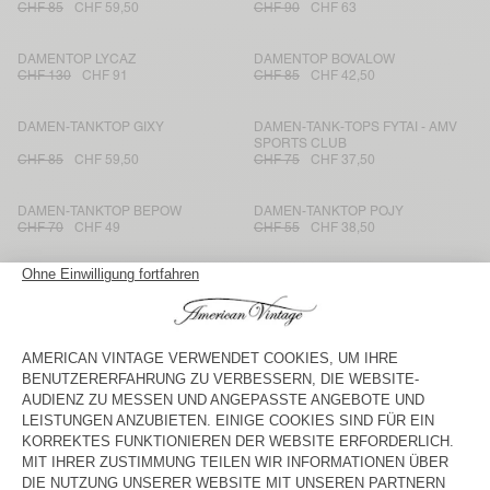
CHF 85
CHF 59,50
CHF 90
CHF 63
DAMENTOP LYCAZ
DAMENTOP BOVALOW
CHF 130
CHF 91
CHF 85
CHF 42,50
DAMEN-TANKTOP GIXY
DAMEN-TANK-TOPS FYTAI - AMV
SPORTS CLUB
CHF 85
CHF 59,50
CHF 75
CHF 37,50
DAMEN-TANKTOP BEPOW
DAMEN-TANKTOP POJY
CHF 70
CHF 49
CHF 55
CHF 38,50
DAMEN-TANKTOP CLUWAY
DAMENTOP RENBAY
CHF 100
CHF 110
CHF 77
CHF 70
CHF 50
DAMENTOP BOVALOW
DAMENTOP FEOLY
CHF 100
CHF 50
CHF 85
CHF 59,50
DAMENTOP RENBAY
DAMENTOP APOLY
CHF 115
CHF 80,50
CHF 57,50
CHF 50
CHF 35