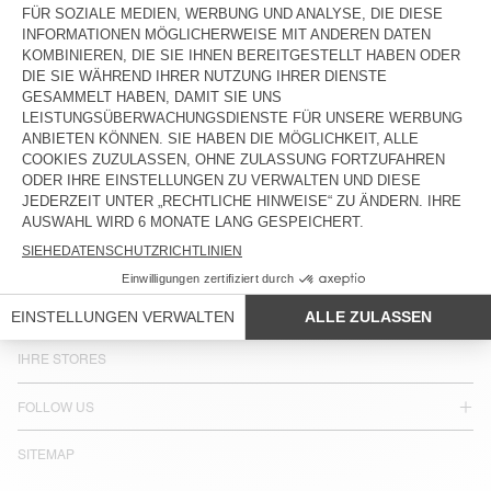
LAND/REGION :
SCHWEIZ
SPRACHE :
BARRIEREFREIHEIT
NEWSLETTER
JOIN US
KUNDENSERVICE
RECHTLICHE HINWEISE
IHRE STORES
FOLLOW US
SITEMAP