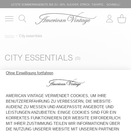
LETZTE SOMMERANGEBOTE BIS ZU -50%: KLEIDER, STRICK, T-SHIRTS… SCHNELL!
Home
City essentials
CITY ESSENTIALS
Filtern & Sortieren