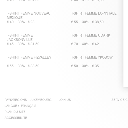
€ 45
-30%
€ 31,50
€ 40
-51%
€ 19,60
T-SHIRT FEMME NOUVEAU
T-SHIRT FEMME LOPINTALE
MEXIQUE
€ 40
-30%
€ 28
€ 55
-30%
€ 38,50
T-SHIRT FEMME
T-SHIRT FEMME UDARK
JACKSONVILLE
€ 45
-30%
€ 31,50
€ 70
-40%
€ 42
T-SHIRT FEMME FIZVALLEY
T-SHIRT FEMME YKOBOW
€ 55
-30%
€ 38,50
€ 50
-30%
€ 35
PAYS/RÉGIONS :
LUXEMBOURG
JOIN US
SERVICE C
LANGUE :
FRANÇAIS
PLAN DU SITE
ACCESSIBILITÉ