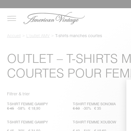
Accueil
L'outlet AMV
T-shirts manches courtes
OUTLET – T-SHIRTS
COURTES POUR FE
Filtrer & trier
T-SHIRT FEMME GAMIPY
T-SHIRT FEMME SONOMA
€ 45
-58%
€ 18,90
€ 50
-30%
€ 35
T-SHIRT FEMME GAMIPY
T-SHIRT FEMME XOUBOW