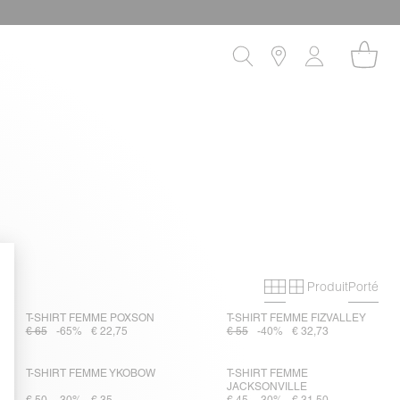
Produit
Porté
Grille primaire
Grille secon
T-SHIRT FEMME POXSON
T-SHIRT FEMME FIZVALLEY
€ 65
-65%
€ 22,75
€ 55
-40%
€ 32,73
T-SHIRT FEMME YKOBOW
T-SHIRT FEMME
JACKSONVILLE