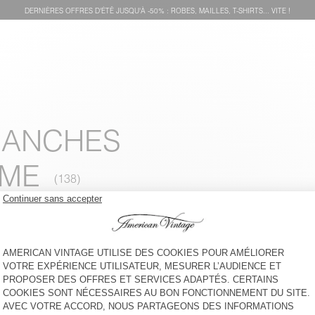
DERNIÈRES OFFRES D'ÉTÊ JUSQU'À -50% : ROBES, MAILLES, T-SHIRTS... VITE !
 MANCHES
MME
T-SHIRT FEMME VOKLAY
T-SHIRT FEMME PYMAZ
€ 55
-60%
€ 22
€ 65
-64%
€ 23,40
T-SHIRT FEMME NOUVEAU
T-SHIRT FEMME LIRK
MEXIQUE