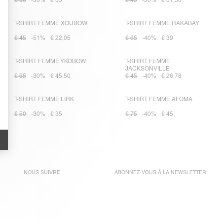
€ 50
-30%
€ 35
€ 45
-30%
€ 31,50
T-SHIRT FEMME XOUBOW
T-SHIRT FEMME RAKABAY
€ 45
-51%
€ 22,05
€ 65
-40%
€ 39
T-SHIRT FEMME YKOBOW
T-SHIRT FEMME
JACKSONVILLE
€ 65
-30%
€ 45,50
€ 45
-40%
€ 26,78
T-SHIRT FEMME LIRK
T-SHIRT FEMME AFOMA
€ 50
-30%
€ 35
€ 75
-40%
€ 45
NOUS SUIVRE
ABONNEZ-VOUS À LA
NEWSLETTER