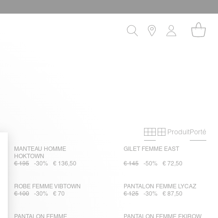
Produit
Porté
Grille primaire
Grille secon
MANTEAU HOMME
GILET FEMME EAST
HOKTOWN
€ 195
-30%
€ 136,50
€ 145
-50%
€ 72,50
ROBE FEMME VIBTOWN
PANTALON FEMME LYCAZ
€ 100
-30%
€ 70
€ 125
-30%
€ 87,50
PANTALON FEMME
PANTALON FEMME EKIROW