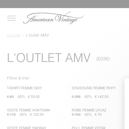
Accueil
L'outlet AMV
L'OUTLET AMV
Filtrer & trier
T-SHIRT FEMME GIXY
DOUDOUNE FEMME ROFY
€ 85
-30%
€ 59,50
€ 285
-50%
€ 142,50
VESTE FEMME HOKTOWN
ROBE FEMME LYCAZ
€ 175
-30%
€ 122,50
€ 100
-30%
€ 70
VESTE FEMME YMOBAY
PULL FEMME VITOW