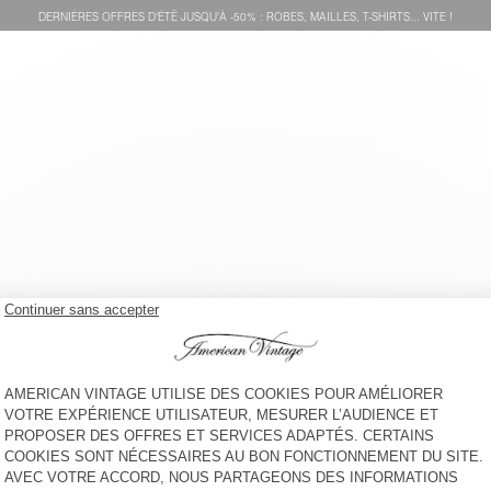
DERNIÈRES OFFRES D'ÉTÊ JUSQU'À -50% : ROBES, MAILLES, T-SHIRTS... VITE !
SHORT ENFANT BYPTOW
CHEMISE FEMME PUSWAY
€ 45
-58%
€ 18,90
€ 125
-30%
€ 87,50
GILET FEMME EAST
CHEMISE FEMME VEXTOWN
€ 185
-50%
€ 92,50
€ 85
-30%
€ 59,50
VESTE FEMME HOKTOWN
ROBE FEMME AFOMA