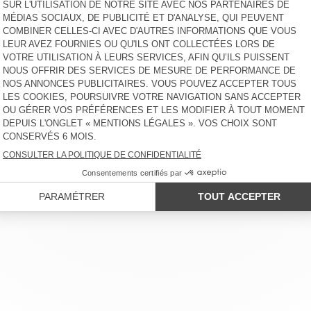
€ 175
-30%
€ 122,50
€ 90
-30%
€ 63
DÉBARDEUR FEMME SULLY
GILET FEMME VITOW
€ 40
-30%
€ 28
€ 160
-30%
€ 112
ROBE FEMME GIXY
DÉBARDEUR FEMME PYMAZ
€ 85
-30%
€ 59,50
€ 55
-30%
€ 38,50
LIENT
MENTIONS LÉGALES
NOS BOUTIQUES