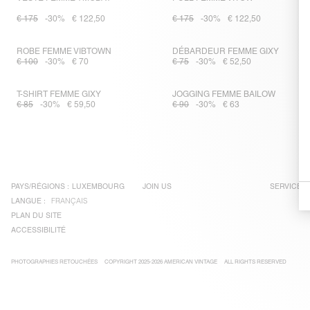
€ 175
-30%
€ 122,50
€ 175
-30%
€ 122,50
ROBE FEMME VIBTOWN
DÉBARDEUR FEMME GIXY
€ 100
-30%
€ 70
€ 75
-30%
€ 52,50
T-SHIRT FEMME GIXY
JOGGING FEMME BAILOW
€ 85
-30%
€ 59,50
€ 90
-30%
€ 63
PAYS/RÉGIONS :
LUXEMBOURG
JOIN US
SERVICE C
LANGUE :
FRANÇAIS
PLAN DU SITE
ACCESSIBILITÉ
PHOTOGRAPHIES RETOUCHÉES
COPYRIGHT 2025-2026 AMERICAN VINTAGE
ALL RIGHTS RESERVED