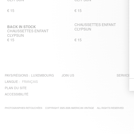
CLYPSUN
CLYPSUN
€ 15
€ 15
CHAUSSETTES ENFANT
BACK IN STOCK
CLYPSUN
CHAUSSETTES ENFANT
CLYPSUN
€ 15
€ 15
PAYS/RÉGIONS :
LUXEMBOURG
JOIN US
SERVICE C
LANGUE :
FRANÇAIS
PLAN DU SITE
ACCESSIBILITÉ
PHOTOGRAPHIES RETOUCHÉES
COPYRIGHT 2025-2026 AMERICAN VINTAGE
ALL RIGHTS RESERVED