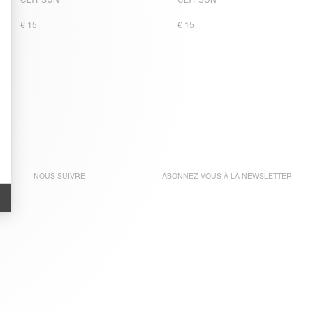
CLYPSUN
CLYPSUN
€ 15
€ 15
NOUS SUIVRE
ABONNEZ-VOUS À LA
NEWSLETTER