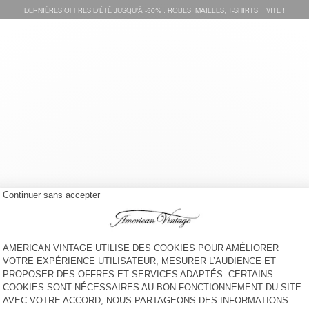
DERNIÈRES OFFRES D'ÉTÊ JUSQU'À -50% : ROBES, MAILLES, T-SHIRTS... VITE !
CHAUSSETTES ENFANT
CHAUSSETTES ENFANT
CLYPSUN
CLYPSUN
€ 15
€ 15
CHAUSSETTES ENFANT
BACK IN STOCK