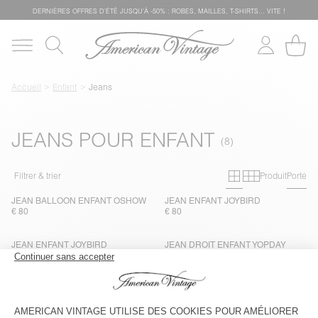
DERNIÈRES OFFRES D'ÉTÊ JUSQU'À -50% : ROBES, MAILLES, T-SHIRTS... VITE !
Accueil
Enfant
Jeans
JEANS POUR ENFANT
Grille primai
Grille sec
Filtrer & trier
Produit
Porté
JEAN BALLOON ENFANT OSHOW
JEAN ENFANT JOYBIRD
€ 80
€ 80
JEAN ENFANT JOYBIRD
JEAN DROIT ENFANT YOPDAY
€ 80
€ 80
JEAN DROIT ENFANT YOPDAY
JEAN DROIT ENFANT YOPDAY
€ 80
€ 80