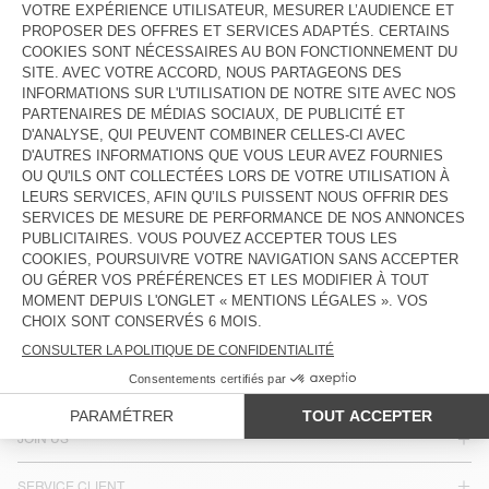
JEAN DROIT ENFANT SNOPDOG
JEAN ENFANT SPYWOOD
€ 80
€ 80
Le denim, adopte différents délavages allant du noir profond
moucheté de blanc au bleu usé ainsi que quatre nouvelles
coupes : fitté, super fitté, droit ou boyfriend qui flattent la plupart
des silhouettes.
PAYS/RÉGIONS :
LUXEMBOURG
LANGUE :
ACCESSIBILITÉ
NEWSLETTER
JOIN US
SERVICE CLIENT