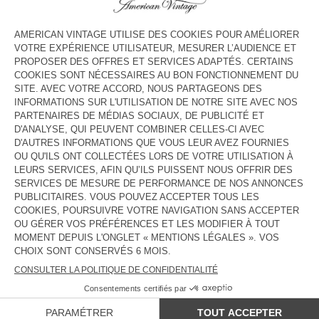
PULL HOMME RAXOW
PULL HOMME VITOW
€ 145
€ 185
GILET HOMME VITOW
PULL HOMME VITOW
€ 225
€ 185
PULL HOMME VITOW
PULL HOMME DUCKSBAY
€ 185
€ 145
NOUVEAUTÉ
GILET HOMME VITOW
€ 225
PAYS/RÉGIONS :
LUXEMBOURG
LANGUE :
ACCESSIBILITÉ