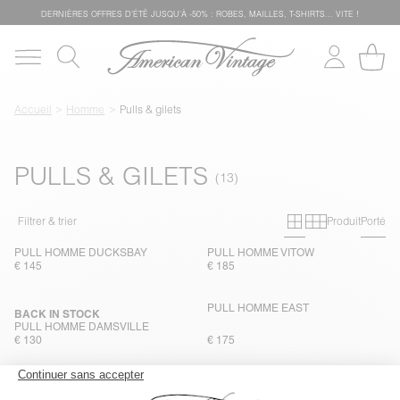
DERNIÈRES OFFRES D'ÉTÊ JUSQU'À -50% : ROBES, MAILLES, T-SHIRTS... VITE !
Accueil
Homme
Pulls & gilets
PULLS & GILETS
Grille primai
Grille sec
Filtrer & trier
Produit
Porté
PULL HOMME DUCKSBAY
PULL HOMME VITOW
€ 145
€ 185
PULL HOMME EAST
BACK IN STOCK
PULL HOMME DAMSVILLE
€ 130
€ 175
PULL HOMME RAXOW
GILET HOMME VITOW
€ 145
€ 225