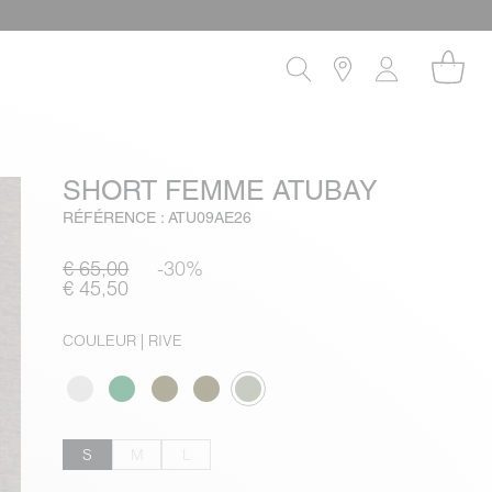
SHORT FEMME ATUBAY
RÉFÉRENCE : ATU09AE26
€ 65,00
-30%
€ 45,50
COULEUR
| RIVE
S
M
L