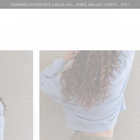
DERNIÈRES OFFRES D'ÉTÊ JUSQU'À -50% : ROBES, MAILLES, T-SHIRTS... VITE !