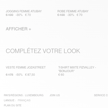
JOGGING FEMME ATUBAY
ROBE FEMME ATUBAY
€ 100
-30%
€ 70
€ 100
-30%
€ 70
AFFICHER +
COMPLÉTEZ VOTRE LOOK
VESTE FEMME JOZASTREET
T-SHIRT MIXTE FIZVALLEY -
"BONJOUR"
€ 175
-50%
€ 87,50
€ 60
PAYS/RÉGIONS :
LUXEMBOURG
JOIN US
SERVICE C
LANGUE :
FRANÇAIS
PLAN DU SITE