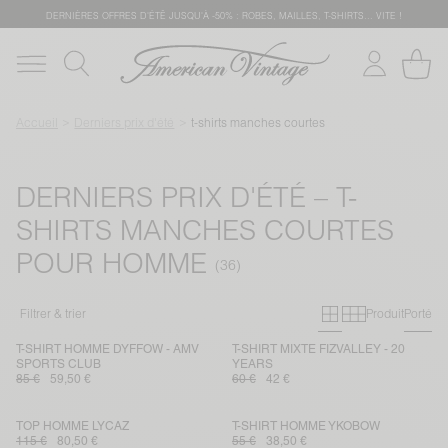
DERNIÈRES OFFRES D'ÉTÊ JUSQU'À -50% : ROBES, MAILLES, T-SHIRTS... VITE !
Accueil
Derniers prix d'été
t-shirts manches courtes
DERNIERS PRIX D'ÉTÉ – T-
SHIRTS MANCHES COURTES
POUR HOMME
Grille primai
Grille sec
Filtrer & trier
Produit
Porté
T-SHIRT HOMME DYFFOW - AMV
T-SHIRT MIXTE FIZVALLEY - 20
SPORTS CLUB
YEARS
85 €
59,50 €
60 €
42 €
TOP HOMME LYCAZ
T-SHIRT HOMME YKOBOW
115 €
80,50 €
55 €
38,50 €