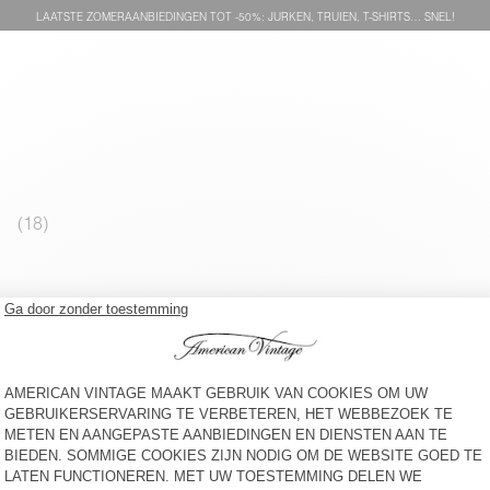
LAATSTE ZOMERAANBIEDINGEN TOT -50%: JURKEN, TRUIEN, T-SHIRTS… SNEL!
DAMES LOOSE-FIT JEANS
BACK IN STOCK
ARLOW
DAMESJEANS JOYBIRD
€ 115
€ 145
DAMESJOGGERS JAZY
BACK IN STOCK
DAMESJEANS TINEBOROW
€ 115
€ 100