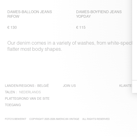
DAMES-BALLOON JEANS
DAMES-BOYFIEND JEANS
RIFOW
YOPDAY
€ 130
€ 115
Our denim comes in a variety of washes, from white-speckled b
flatter most body shapes.
LANDEN/REGIONS :
BELGIË
JOIN US
KLANTENS
TALEN :
NEDERLANDS
PLATTEGROND VAN DE SITE
TOEGANG
FOTO'S BEWERKT
COPYRIGHT 2025-2026 AMERICAN VINTAGE
ALL RIGHTS RESERVED