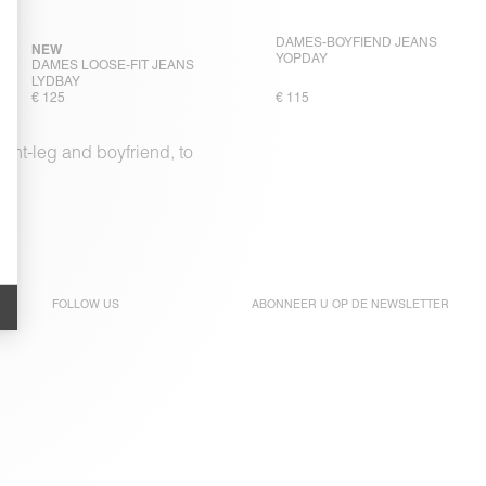
DAMES-BOYFIEND JEANS
NEW
YOPDAY
DAMES LOOSE-FIT JEANS
LYDBAY
€ 125
€ 115
ight-leg and boyfriend, to
FOLLOW US
ABONNEER U OP DE
NEWSLETTER