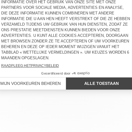
DAMES BAGGY JEANS
BACK IN STOCK
SOEWAY
DAMESJEANS YOPDAY
€ 125
€ 115
lack to dirty blue, with four new cuts: fitted, super-fitted, stra
ERVICE
BEDRIJFSGEGEVENS
ONZE WINKELS