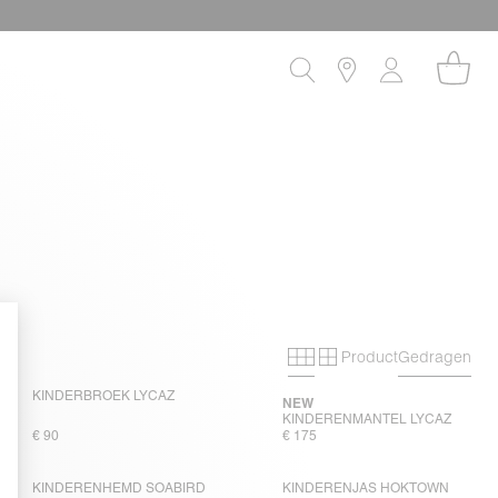
Product
Gedragen
Primary grid
Secondary grid
KINDERBROEK LYCAZ
NEW
KINDERENMANTEL LYCAZ
€ 90
€ 175
KINDERENHEMD SOABIRD
KINDERENJAS HOKTOWN