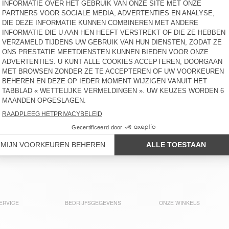
€ 85
€ 90
KINDERENHEMD PADOW
KINDERENSWEATER
IZUBIRD
€ 85
€ 65
KINDERENBROEK PADOW
BACK IN STOCK
KINDERENSWEATER
IZUBIRD
€ 65
€ 80
KINDERENJOGGINGBROEK
KINDERENSOCKS CLYPSUN
IZUBIRD
€ 65
€ 15
ERVICE
BEDRIJFSGEGEVENS
ONZE WINKELS