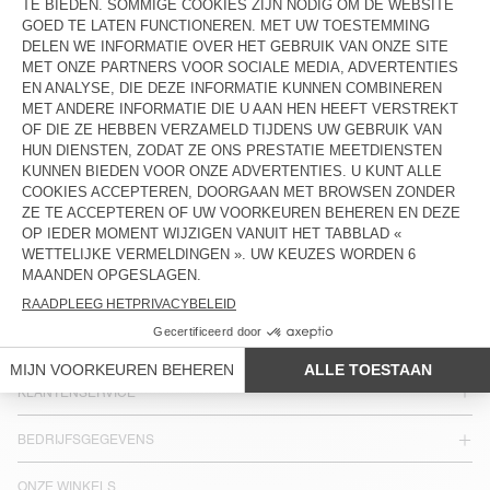
BACK IN STOCK
HERENJOGGERS JAZY
€ 115
LANDEN/REGIONS :
BELGIË
TALEN :
TOEGANG
NEWSLETTER
JOIN US
KLANTENSERVICE
BEDRIJFSGEGEVENS
ONZE WINKELS