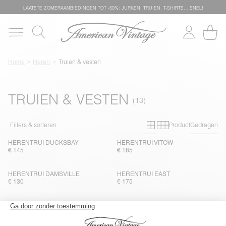
LAATSTE ZOMERAANBIEDINGEN TOT -50%: JURKEN, TRUIEN, T-SHIRTS… SNEL!
Home
Heren
Truien & vesten
TRUIEN & VESTEN
Primary grid
Secondary g
Filters & sorteren
Product
Gedragen
HERENTRUI DUCKSBAY
HERENTRUI VITOW
€ 145
€ 185
HERENTRUI DAMSVILLE
HERENTRUI EAST
€ 130
€ 175
HERENTRUI RAXOW
HERENVEST VITOW
€ 145
€ 225