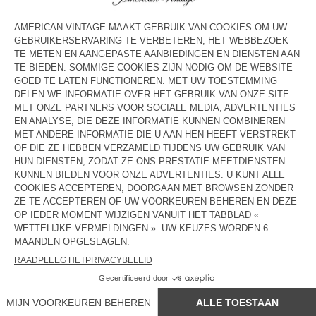
HERENTRUI RAXOW
HERENTRUI VITOW
€ 145
€ 185
HERENVEST VITOW
HERENTRUI VITOW
€ 225
€ 185
HERENTRUI VITOW
HERENTRUI DUCKSBAY
€ 185
€ 145
NEW
HERENVEST VITOW
€ 225
LANDEN/REGIONS :
BELGIË
TALEN :
TOEGANG