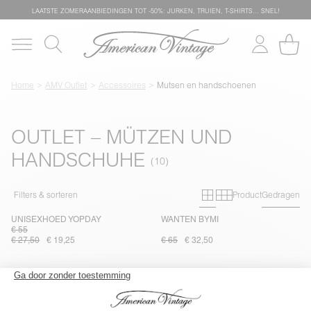
LAATSTE ZOMERAANBIEDINGEN TOT -50%: JURKEN, TRUIEN, T-SHIRTS… SNEL!
Home
AMV Outlet
Accessoires
Mutsen en handschoenen
OUTLET – MÜTZEN UND
HANDSCHUHE
Primary grid
Secondary g
Filters & sorteren
Product
Gedragen
UNISEXHOED YOPDAY
WANTEN BYMI
€ 55
€ 27,50
€ 19,25
€ 65
€ 32,50
UNISEXKAP GYLSON
UNISEXHOED PADOW
€ 75
€ 75
€ 37,50
€ 37,50
€ 26,25