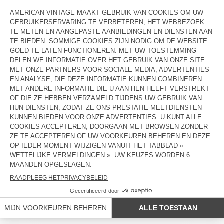
UNISEXMUTS GYLSON
UNISEXHOED BOBYPARK
€ 55
€ 65
€ 32,50
€ 33
€ 23,10
UNISEXHOED ZIDIBAY
OUT OF STOCK
€ 70
KAP BYMI
€ 28
€ 23,80
€ 85
€ 42,50
OUT OF STOCK
OUT OF STOCK
UNISEXMUTS EAST
UNISEXKAP TYJI
€ 50
€ 35
€ 75
€ 37,50
LANDEN/REGIONS :
BELGIË
TALEN :
TOEGANG
NEWSLETTER