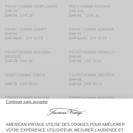
T-SHIRT HOMME VEGIFLOWER
POLO HOMME KAOUKAT
CHF 70
CHF 100
CHF 35
CHF 28
CHF 50
CHF 35
T-SHIRT HOMME GAMIPY
T-SHIRT HOMME SONOMA
CHF 55
CHF 75
CHF 38,50
CHF 32,73
CHF 52,50
CHF 36,75
T-SHIRT HOMME NOUVEAU
T-SHIRT HOMME FIZVALLEY
MEXIQUE
CHF 60
CHF 70
CHF 49
CHF 36
CHF 23,40
SHORT HOMME DOVEN
T-SHIRT HOMME DECATUR
CHF 55
CHF 75
CHF 52,50
CHF 33
CHF 23,10
T-SHIRT HOMME SONOMA
T-SHIRT HOMME NOUVEAU
MEXIQUE
CHF 75
CHF 60
CHF 52,50
CHF 36,75
CHF 42
CHF 25,20
SHORT HOMME DOVEN
T-SHIRT HOMME SONOMA
CHF 70