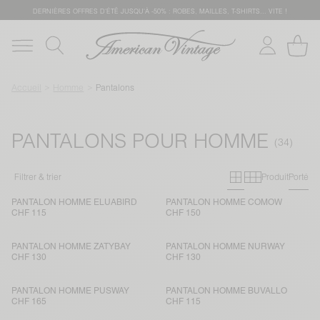
DERNIÈRES OFFRES D'ÉTÊ JUSQU'À -50% : ROBES, MAILLES, T-SHIRTS... VITE !
Accueil
Homme
Pantalons
PANTALONS POUR HOMME
Grille primai
Grille sec
Filtrer & trier
Produit
Porté
PANTALON HOMME ELUABIRD
PANTALON HOMME COMOW
CHF 115
CHF 150
PANTALON HOMME ZATYBAY
PANTALON HOMME NURWAY
CHF 130
CHF 130
PANTALON HOMME PUSWAY
PANTALON HOMME BUVALLO
CHF 165
CHF 115