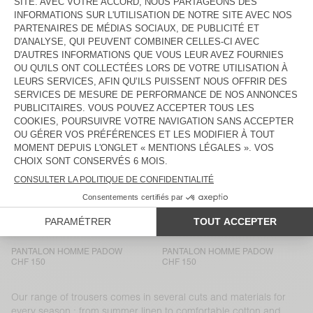
PANTALON HOMME PADOW
BACK IN STOCK
PANTALON HOMME LYCAZ
CHF 150
CHF 150
PANTALON HOMME AYANY
PANTALON HOMME TYSCO
CHF 200
CHF 215
PANTALON HOMME AYANY
PANTALON HOMME LYCAZ
CHF 225
CHF 150
PANTALON HOMME LYCAZ
PANTALON HOMME JAZY
CHF 150
CHF 130
PANTALON HOMME PADOW
PANTALON HOMME PADOW
CHF 150
CHF 150
PANTALON HOMME PADOW
PANTALON HOMME PADOW
CHF 150
CHF 150
Our range of trousers comes in several cuts and materials for
every season : from summer linen to comfortable cotton and