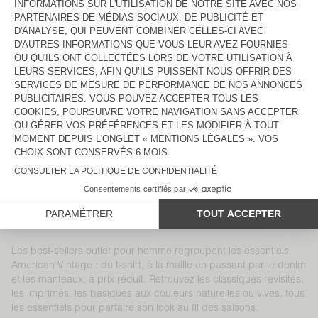
MANTEAU HOMME HOKTOWN
SWEAT HOMME DOVEN
CHF 225
CHF 157,50
CHF 115
CHF 80,50
CHEMISE HOMME VYLOW
SWEAT HOMME IZUBIRD
CHF 165
CHF 82,50
CHF 190
CHF 76
T-SHIRT HOMME SONOMA
JOGGING HOMME BOBYPARK
CHF 75
CHF 36,75
CHF 150
CHF 52,50
GILET HOMME CRASHWAY
T-SHIRT HOMME DEVON
CHF 190
CHF 79,80
CHF 60
CHF 23,40
SHORT HOMME FIZVALLEY
MANTEAU HOMME WABISTREET
CHF 75
CHF 30
CHF 500
CHF 175
Les best-sellers outlet pour homme regroupent les essentiels
American Vintage : du t-shirt, à la maille en passant par le denim
et les manteaux, à prix réduit. Retrouvez les classiques revisités,
les imprimés, les basiques aux couleurs naturelles ou vives, tous
les essentiels pour parfaire son look au fil des saisons.