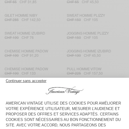
CHF 65
CHF 31,85
CHF 65
CHF 45,50
GILET HOMME NIBY
SWEAT HOMME PLIZZY
CHF 285
CHF 142,50
CHF 150
CHF 105
SWEAT HOMME IZUBIRD
JOGGING HOMME PLIZZY
CHF 190
CHF 76
CHF 150
CHF 105
CHEMISE HOMME PADOW
JOGGING HOMME IZUBIRD
CHF 190
CHF 91,20
CHF 130
CHF 45,50
CHEMISE HOMME PADOW
PULL HOMME VITOW
CHF 190
CHF 133
CHF 225
CHF 157,50
VESTE HOMME HOKTOWN
SWEAT HOMME PYRASTATE
CHF 225
CHF 157,50
CHF 210
CHF 73,50
SWEAT HOMME DOVEN
PULL HOMME CRASHWAY
CHF 115
CHF 48,30
CHF 215
CHF 77,40
T-SHIRT HOMME DECATUR
T-SHIRT HOMME SONOMA
CHF 55
CHF 23,10
CHF 75
CHF 36,75