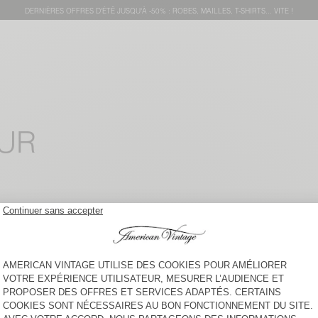
DERNIÈRES OFFRES D'ÉTÊ JUSQU'À -50% : ROBES, MAILLES, T-SHIRTS... VITE !
OUR
GILET FEMME PLUZY
GILET FEMME DAMSVILLE
CHF 165
-40%
CHF 99
CHF 150
-30%
CHF 105
GILET FEMME CRASHWAY
GILET FEMME CYANBAY
CHF 215
-50%