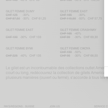
CHF 165
-40%
CHF 99
CHF 155
-30%
CHF 108,50
GILET FEMME DUMY
GILET FEMME EAST
CHF 125
-30%
CHF 165
-30%
CHF 87,50
-30%
CHF 61,25
CHF 115,50
-50%
CHF 57,75
GILET FEMME EAST
GILET FEMME CRASHWAY
CHF 165
-40%
CHF 190
-30%
CHF 133
CHF 99
-30%
CHF 69,30
GILET FEMME BYMI
GILET FEMME CIKOYA
CHF 190
-50%
CHF 225
-40%
CHF 135
CHF 95
-30%
CHF 66,50
Le gilet est un incontournable des collections outlet Ameri
court ou long, redécouvrez la collection de gilets American
plusieurs manières (ouvert ou fermé), s'accorde à tous les st
PAYS/RÉGIONS :
SUISSE
JOIN US
SERVICE C