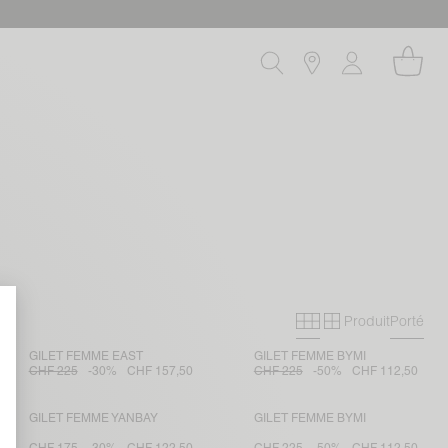
Produit
Porté
Grille primaire
Grille secon
GILET FEMME EAST
GILET FEMME BYMI
CHF 225
-30%
CHF 157,50
CHF 225
-50%
CHF 112,50
GILET FEMME YANBAY
GILET FEMME BYMI