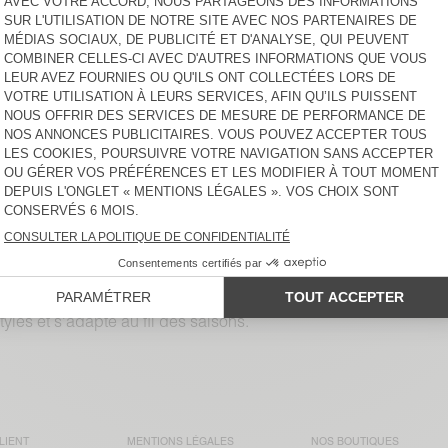
CHF 165
-40%
CHF 99
CHF 107,50
-30%
CHF 75,25
GILET FEMME RAXOW
GILET FEMME EAST
CHF 225
-30%
CHF 157,50
-30%
CHF 110,25
CHF 225
-30%
CHF 157,50
GILET FEMME ZOLLY
GILET FEMME EAST
CHF 225
-30%
CHF 157,50
CHF 190
-30%
CHF 133
GILET FEMME DUMY
GILET FEMME NIBY
CHF 125
-30%
CHF 87,50
-30%
CHF 61,25
CHF 225
-30%
CHF 157,50
can Vintage. En maille fine ou plus épaisse, confectionné en la
 Vintage pour femme, jusqu'à -50% de remise. Indispensable du 
yles et s'adapte au fil des saisons.
LIENT
MENTIONS LÉGALES
NOS BOUTIQUES