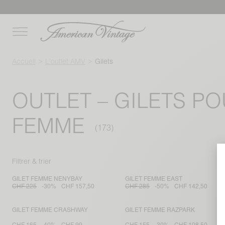
Accueil
L'outlet AMV
Gilets
OUTLET – GILETS P
FEMME
Filtrer & trier
GILET FEMME NENYBAY
GILET FEMME EAST
CHF 225
-30%
CHF 157,50
CHF 285
-50%
CHF 142,50
GILET FEMME CRASHWAY
GILET FEMME RAZPARK