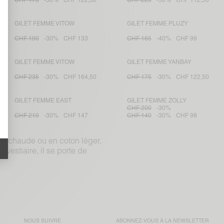
CHF 175
-30%
CHF 122,50
CHF 225
-50%
CHF 112,50
GILET FEMME VITOW
GILET FEMME PLUZY
CHF 190
-30%
CHF 133
CHF 165
-40%
CHF 99
GILET FEMME VITOW
GILET FEMME YANBAY
CHF 235
-30%
CHF 164,50
CHF 175
-30%
CHF 122,50
GILET FEMME EAST
GILET FEMME ZOLLY
CHF 200
-30%
CHF 210
-30%
CHF 147
CHF 140
-30%
CHF 98
ine chaude ou en coton léger,
vestiaire, il se porte de
NOUS SUIVRE
ABONNEZ-VOUS À LA
NEWSLETTER