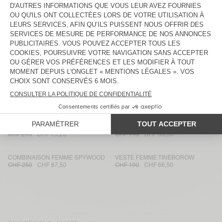
CHAPEAU MIXTE YOPDAY
JUPE FEMME YOPDAY
CHF 65
CHF 22,75
CHF 115
CHF 41,40
ROBE FEMME YOPDAY
JUPE FEMME JAZY
CHF 150
CHF 90
CHF 115
CHF 80,50
JEAN FLARE FEMME YOPDAY
TOP FEMME PAYBOU
CHF 145
CHF 87
CHF 80
CHF 56
JEAN FITTÉ FEMME JOYBIRD
JUPE FEMME JOYBIRD
CHF 135
CHF 52,65
CHF 130
CHF 78
COMBINAISON FEMME JOYBIRD
JUPE FEMME JOYBIRD
CHF 215
CHF 75,25
CHF 115
CHF 80,50
COMBINAISON FEMME SPYWOOD
VESTE FEMME TINEBOROW
CHF 250
CHF 87,50
CHF 190
CHF 66,50