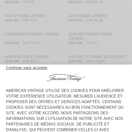
CHF 130
CHF 78
CHF 110
CHF 56,10
VESTE FEMME JOYBIRD
JUPE FEMME JOYBIRD
CHF 190
CHF 133
CHF 115
CHF 48,30
COMBINAISON FEMME JOYBIRD
JEAN BOYFRIEND FEMME
JOYBIRD
CHF 215
CHF 75,25
CHF 130
CHF 91
MANTEAU MIXTE JOYBIRD
SALOPETTE FEMME JOZASTREET
CHF 245
CHF 85,75
CHF 225
CHF 112,50
VESTE FEMME JOZASTREET
COMBINAISON FEMME
JOZASTREET
CHF 215
CHF 107,50
CHF 265
CHF 132,50
CHEMISE FEMME JOZASTREET
JUPE FEMME JOZASTREET
CHF 190
CHF 114
CHF 130
CHF 78
JEAN DROIT FEMME JOZASTREET
JEAN FITTÉ FEMME YOPDAY
CHF 150
CHF 105
CHF 115
CHF 80,50