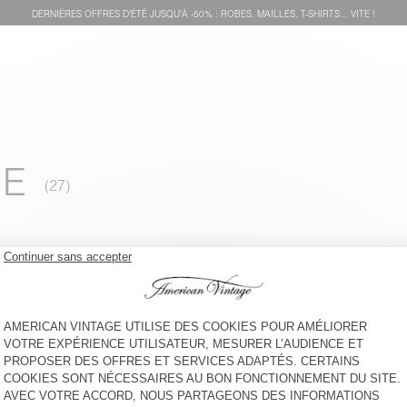
DERNIÈRES OFFRES D'ÉTÊ JUSQU'À -50% : ROBES, MAILLES, T-SHIRTS... VITE !
ME
BLAZER HOMME AYANY
BACK IN STOCK
VESTE MIXTE JOYBIRD
CHF 190
CHF 325
VESTE HOMME HOKTOWN
VESTE HOMME HOKTOWN
CHF 215
CHF 225