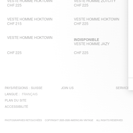
VESTE HOMME HOKTOWN
VESTE HOMME ZOTCITY
CHF 225
CHF 225
VESTE HOMME HOKTOWN
VESTE HOMME HOKTOWN
CHF 215
CHF 225
VESTE HOMME HOKTOWN
INDISPONIBLE
VESTE HOMME JAZY
CHF 225
CHF 225
PAYS/RÉGIONS :
SUISSE
JOIN US
SERVICE C
LANGUE :
FRANÇAIS
PLAN DU SITE
ACCESSIBILITÉ
PHOTOGRAPHIES RETOUCHÉES
COPYRIGHT 2025-2026 AMERICAN VINTAGE
ALL RIGHTS RESERVED