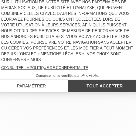
VESTE HOMME YOPDAY
VESTE HOMME HOKTOWN
CHF 215
CHF 215
VESTE MIXTE YOPDAY
VESTE HOMME HOKTOWN
CHF 190
CHF 225
INDISPONIBLE
BLAZER MIXTE AYANY - 20
YEARS
CHF 400
LIENT
MENTIONS LÉGALES
NOS BOUTIQUES