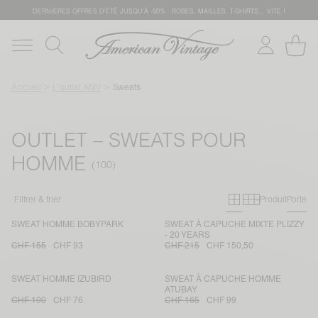
DERNIÈRES OFFRES D'ÉTÊ JUSQU'À -50% : ROBES, MAILLES, T-SHIRTS... VITE !
Accueil
L'outlet AMV
Sweats
OUTLET – SWEATS POUR
HOMME
Grille primai
Grille sec
Filtrer & trier
Produit
Porté
SWEAT HOMME BOBYPARK
SWEAT À CAPUCHE MIXTE PLIZZY
- 20 YEARS
CHF 155
CHF 93
CHF 215
CHF 150,50
SWEAT HOMME IZUBIRD
SWEAT À CAPUCHE HOMME
ATUBAY
CHF 190
CHF 76
CHF 165
CHF 99