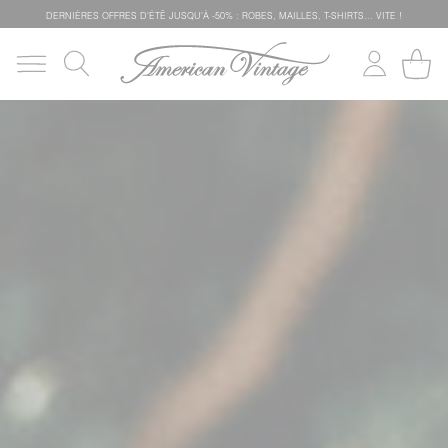
DERNIÈRES OFFRES D'ÉTÊ JUSQU'À -50% : ROBES, MAILLES, T-SHIRTS... VITE !