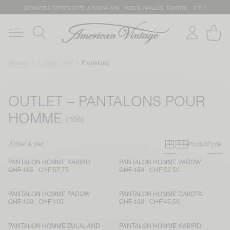
DERNIÈRES OFFRES D'ÉTÊ JUSQU'À -50% : ROBES, MAILLES, T-SHIRTS... VITE !
Accueil
L'outlet AMV
Pantalons
OUTLET – PANTALONS POUR
HOMME
Grille primai
Grille sec
Filtrer & trier
Produit
Porté
PANTALON HOMME KABIRD
PANTALON HOMME PADOW
CHF 165
CHF 57,75
CHF 150
CHF 52,50
PANTALON HOMME PADOW
PANTALON HOMME DAKOTA
CHF 150
CHF 105
CHF 130
CHF 45,50
PANTALON HOMME ZULALAND
PANTALON HOMME KABIRD