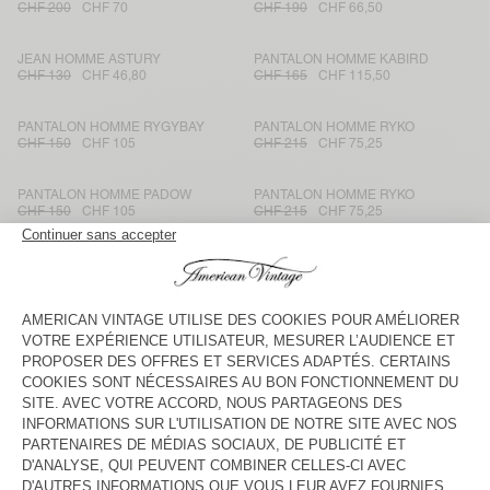
CHF 200
CHF 70
CHF 190
CHF 66,50
JEAN HOMME ASTURY
PANTALON HOMME KABIRD
CHF 130
CHF 46,80
CHF 165
CHF 115,50
PANTALON HOMME RYGYBAY
PANTALON HOMME RYKO
CHF 150
CHF 105
CHF 215
CHF 75,25
PANTALON HOMME PADOW
PANTALON HOMME RYKO
CHF 150
CHF 105
CHF 215
CHF 75,25
PANTALON HOMME KABIRD
PANTALON HOMME PADOW
CHF 165
CHF 57,75
CHF 150
CHF 105
PANTALON HOMME TINEBOROW
JOGGING HOMME UBYBAY
CHF 150
CHF 52,50
CHF 210
CHF 73,50
PANTALON HOMME PADOW
PANTALON HOMME OBYG
CHF 150
CHF 63
CHF 150
CHF 105
PANTALON HOMME VYLOW
PANTALON HOMME DODILOO
CHF 150
CHF 75
CHF 190
CHF 95