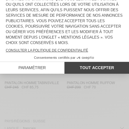
PANTALON HOMME WEFTOWN
JOGGING HOMME DADOULOVE
CHF 165
CHF 57,75
CHF 260
CHF 91
PANTALON HOMME KABIRD
PANTALON HOMME TYBAY
CHF 190
CHF 133
CHF 225
CHF 78,75
PANTALON HOMME DOACITY
PANTALON HOMME CHOPAMY
CHF 225
CHF 112,50
CHF 180
CHF 63
PANTALON HOMME LUZIOL
PANTALON HOMME OKYROW
CHF 195
CHF 68,25
CHF 115
CHF 80,50
PANTALON HOMME TABINSVILLE
PANTALON HOMME RUFFOW
CHF 245
CHF 85,75
CHF 200
CHF 70
PAYS/RÉGIONS :
SUISSE
LANGUE :