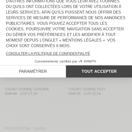
CHF 90
CHF 54
CHF 75
CHF 26,25
T-SHIRT HOMME LOPINTALE
T-SHIRT HOMME VUPAVILLE
CHF 85
CHF 30,60
CHF 60
CHF 29,40
T-SHIRT HOMME SONOMA
T-SHIRT HOMME VUPAVILLE
CHF 75
CHF 36,75
CHF 90
CHF 31,50
T-SHIRT HOMME SONOMA
T-SHIRT HOMME SONOMA
CHF 105
CHF 37,80
CHF 75
CHF 36,75
T-SHIRT HOMME BYSAPICK
T-SHIRT HOMME FAZY
CHF 60
CHF 42
CHF 85
CHF 41,65
T-SHIRT HOMME SONOMA
T-SHIRT HOMME FAZY
CHF 65
CHF 27,30
CHF 75
CHF 52,50
PAYS/RÉGIONS :
SUISSE