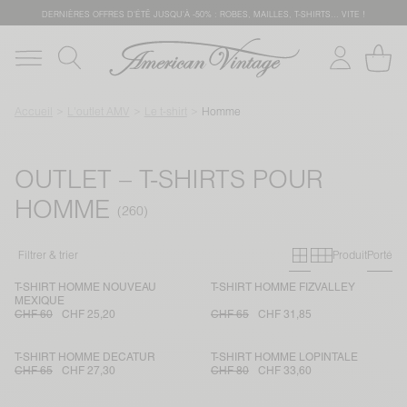
DERNIÈRES OFFRES D'ÉTÊ JUSQU'À -50% : ROBES, MAILLES, T-SHIRTS... VITE !
Accueil
L'outlet AMV
Le t-shirt
Homme
OUTLET – T-SHIRTS POUR
HOMME
Grille primai
Grille sec
Filtrer & trier
Produit
Porté
T-SHIRT HOMME NOUVEAU
T-SHIRT HOMME FIZVALLEY
MEXIQUE
CHF 60
CHF 25,20
CHF 65
CHF 31,85
T-SHIRT HOMME DECATUR
T-SHIRT HOMME LOPINTALE
CHF 65
CHF 27,30
CHF 80
CHF 33,60