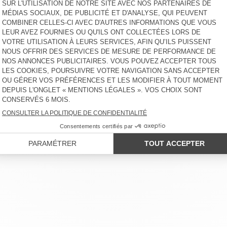
PULL FEMME TWILY
PULL FEMME BODYROW
CHF 150
-50%
CHF 75
CHF 85
-30%
CHF 59,50
PULL FEMME VITOW
PULL FEMME TWILY
CHF 215
-30%
CHF 150,50
CHF 115
-50%
CHF 57,50
PULL FEMME NUGGY
PULL FEMME BODYROW
CHF 130
-50%
CHF 65
CHF 100
-30%
CHF 70
LIENT
MENTIONS LÉGALES
NOS BOUTIQUES