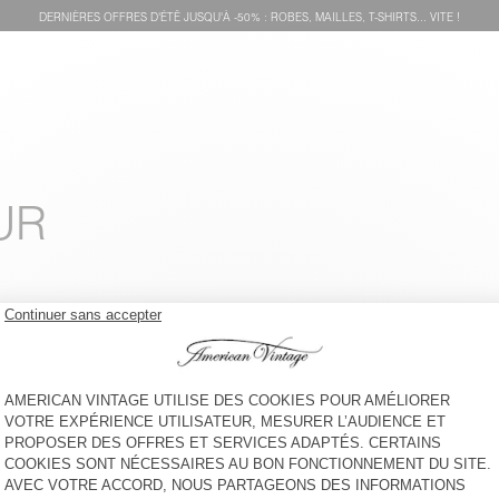
DERNIÈRES OFFRES D'ÉTÊ JUSQU'À -50% : ROBES, MAILLES, T-SHIRTS... VITE !
UR
PULL FEMME NUGGY
PULL FEMME EPAKY
CHF 130
-50%
CHF 65
CHF 130
-30%
CHF 91
PULL FEMME VITOW
PULL FEMME VITOW
CHF 215
-30%
CHF 150,50
CHF 130
-30%
CHF 91