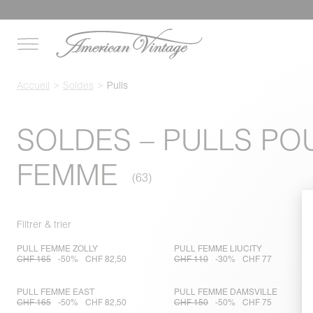
Accueil
Soldes
Pulls
SOLDES – PULLS PO
FEMME
Filtrer & trier
PULL FEMME ZOLLY
PULL FEMME LIUCITY
CHF 165
-50%
CHF 82,50
CHF 110
-30%
CHF 77
PULL FEMME EAST
PULL FEMME DAMSVILLE
CHF 165
-50%
CHF 82,50
CHF 150
-50%
CHF 75