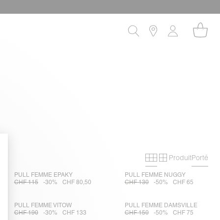
Produit
Porté
Grille primaire
Grille secon
PULL FEMME EPAKY
PULL FEMME NUGGY
CHF 115
-30%
CHF 80,50
CHF 130
-50%
CHF 65
PULL FEMME VITOW
PULL FEMME DAMSVILLE
CHF 190
-30%
CHF 133
CHF 150
-50%
CHF 75