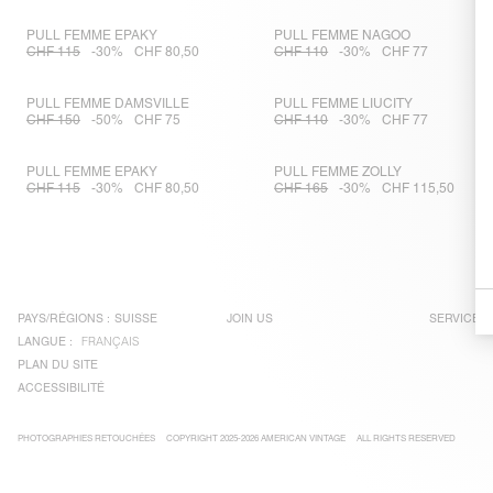
PULL FEMME EPAKY
PULL FEMME NAGOO
CHF 115
-30%
CHF 80,50
CHF 110
-30%
CHF 77
PULL FEMME DAMSVILLE
PULL FEMME LIUCITY
CHF 150
-50%
CHF 75
CHF 110
-30%
CHF 77
PULL FEMME EPAKY
PULL FEMME ZOLLY
CHF 115
-30%
CHF 80,50
CHF 165
-30%
CHF 115,50
PAYS/RÉGIONS :
SUISSE
JOIN US
SERVICE C
LANGUE :
FRANÇAIS
PLAN DU SITE
ACCESSIBILITÉ
PHOTOGRAPHIES RETOUCHÉES
COPYRIGHT 2025-2026 AMERICAN VINTAGE
ALL RIGHTS RESERVED