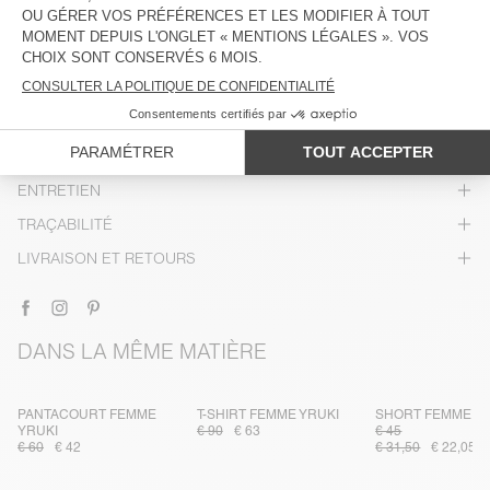
DESCRIPTION
TAILLE ET COUPE
COMPOSITION
ENTRETIEN
TRAÇABILITÉ
LIVRAISON ET RETOURS
DANS LA MÊME MATIÈRE
PANTACOURT FEMME
T-SHIRT FEMME YRUKI
SHORT FEMME Y
YRUKI
€ 90
€ 63
€ 45
€ 60
€ 42
€ 31,50
€ 22,05