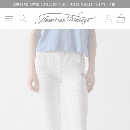
DERNIÈRES OFFRES D'ÉTÊ JUSQU'À -50% : ROBES, MAILLES, T-SHIRTS... VITE !