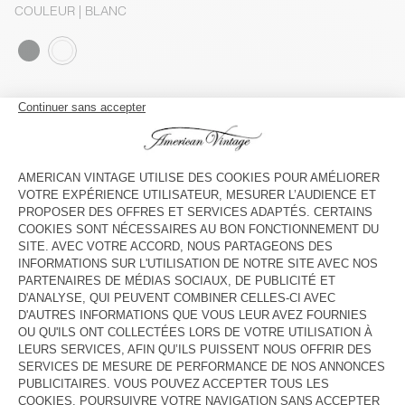
COULEUR
| BLANC
S
M
L
Le mannequin mesure 179 cm et porte une taille S
GUIDE DES TAILLES
Livraison estimée
entre le mardi 11 août et le jeudi 13 août
AJOUTER AU PANIER
VOIR LA DISPONIBILITE EN MAGASIN
VOIR LE LOOK